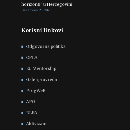
horizonti” u Hercegovini
December 23, 2025
Korisni linkovi
Odgovorna politika
CPLA
EU Mentorship
Galerija uvreda
ProgWeB
APO
RLPA
Aktivizam