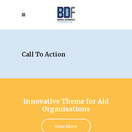
Call To Action
Innovative Theme for Aid
Organisations
View More