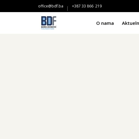
office@bdf.ba
+387 33 866 219
O nama
Aktueln