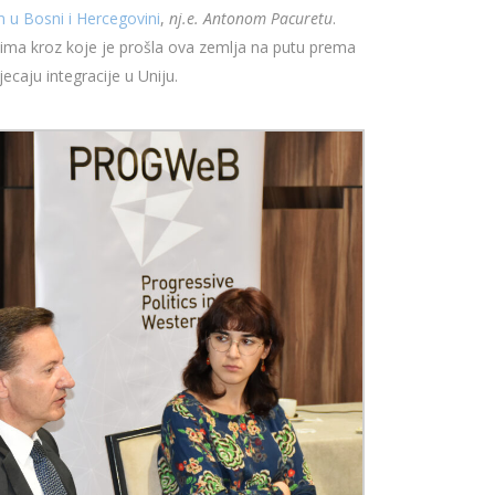
u Bosni i Hercegovini
,
nj.e. Antonom Pacuretu
.
zovima kroz koje je prošla ova zemlja na putu prema
ecaju integracije u Uniju.