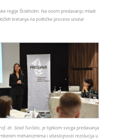
ske regije Štokholm. Na ovom predavanju mladi
itičkih kretanja na političke procese unutar
rof. dr. Sead Turčalo
, je tijekom svoga predavanja
brambenim mehanizmima i višeslojnosti rezolucija u