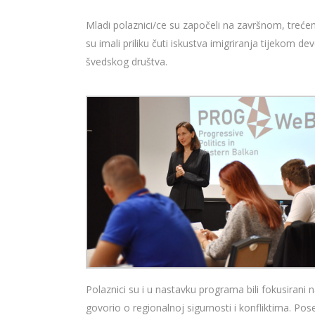
Mladi polaznici/ce su započeli na završnom, treć
su imali priliku čuti iskustva imigriranja tijekom 
švedskog društva.
Polaznici su i u nastavku programa bili fokusirani
govorio o regionalnoj sigurnosti i konfliktima. Pos