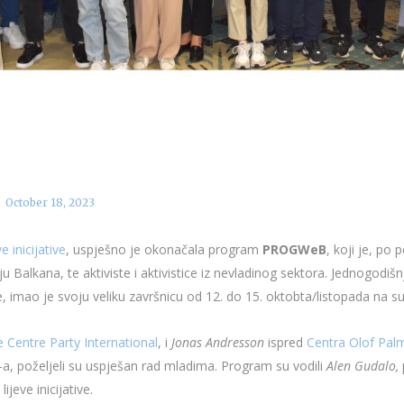
October 18, 2023
 inicijative
, uspješno je okonačala program
PROGWeB
, koji je, po 
u Balkana, te aktiviste i aktivistice iz nevladinog sektora. Jednogodišn
 imao je svoju veliku završnicu od 12. do 15. oktobta/listopada na su
 Centre Party International
, i
Jonas Andresson
ispred
Centra Olof Palm
poželjeli su uspješan rad mladima. Program su vodili
Alen Gudalo,
jeve inicijative.