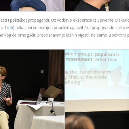
sti i političkoj propagandi. Uz vodstvo ekspertica iz Sjeverne Makedo
 u Tuzli
) prikazani su primjeri populizma, političke propagande i proces 
 koji će omogućiti prepoznavanje lažnih vijesti, ne samo u sektoru pol