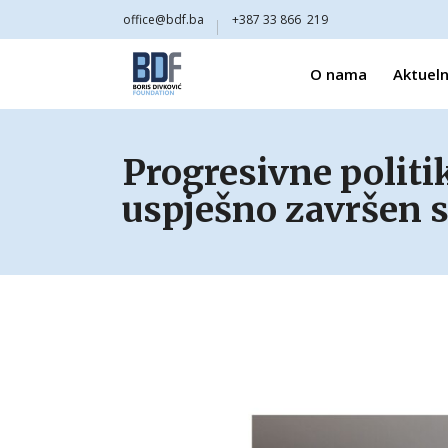
office@bdf.ba
+387 33 866 219
O nama
Aktueln
Progresivne polit
uspješno završen s