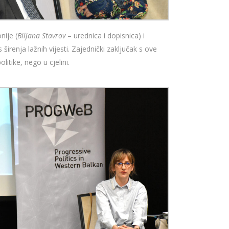
nije (
Biljana Stavrov
– urednica i dopisnica) i
širenja lažnih vijesti. Zajednički zaključak s ove
itike, nego u cjelini.