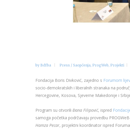
by
Bdfba
Press / Saopćenja
,
ProgWeb
,
Projekti
Fondacija Boris Divković, zajedno s
Forumom lijeve
socio-demokratskih i liberalnih stranaka na područj
Hercegovine, Kosova, Sjeverne Makedonije i Srbije,
Program su otvorili
Đana Filipović
, ispred
Fondacije
samoga početka podržavaju provedbu PROGWeB-a, 
Hamza Pecar
, projektni koordinator ispred Foruma li