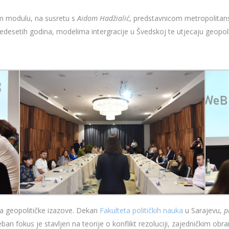
em modulu, na susretu s
Aidom Hadžialić
, predstavnicom metropolitan
devedesetih godina, modelima intergracije u Švedskoj te utjecaju geopol
 na geopolitičke izazove. Dekan
Fakulteta političkih nauka
u Sarajevu,
p
eban fokus je stavljen na teorije o konflikt rezoluciji, zajedničkim o