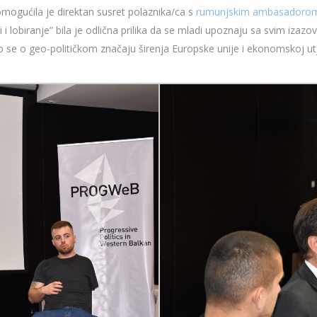
 omogućila je direktan susret polaznika/ca s
rumunjskim ambasadorom 
 i lobiranje” bila je odlična prilika da se mladi upoznaju sa svim iza
lo se o geo-političkom značaju širenja Europske unije i ekonomskoj utj