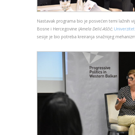
Nastavak programa bio je posvećen temi lažnih vije
Bosne i Hercegovine (
Amela Delić-Aščić
;
Univerzitet
sesije je bio potreba kreiranja snažnijeg mehanizma