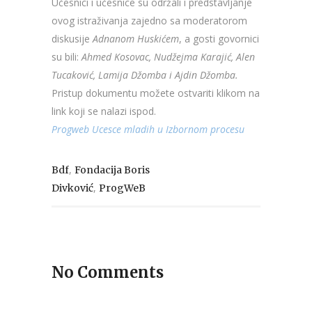
Učesnici i učesnice su održali i predstavljanje
ovog istraživanja zajedno sa moderatorom
diskusije
Adnanom Huskićem
, a gosti govornici
su bili:
Ahmed Kosovac, Nudžejma Karajić, Alen
Tucaković, Lamija Džomba i Ajdin Džomba.
Pristup dokumentu možete ostvariti klikom na
link koji se nalazi ispod.
Progweb Ucesce mladih u Izbornom procesu
,
Bdf
Fondacija Boris
,
Divković
ProgWeB
No Comments