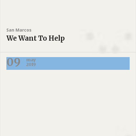
San Marcos
We Want To Help
09
may
2019