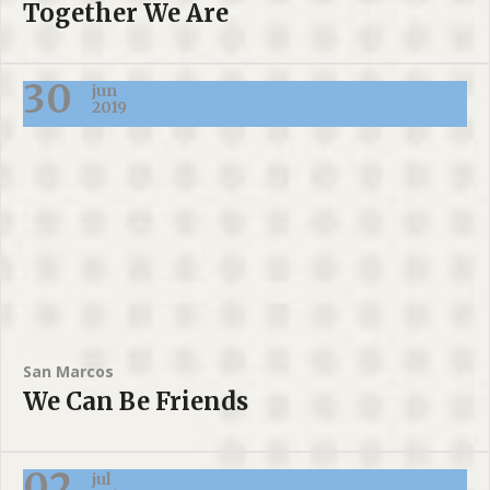
Together We Are
30
jun
2019
San Marcos
We Can Be Friends
02
jul