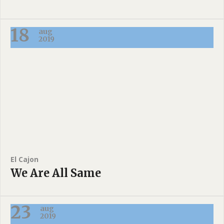
18
aug
2019
El Cajon
We Are All Same
23
aug
2019