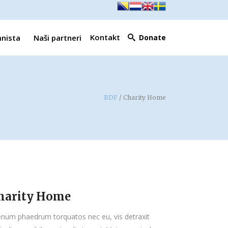
Kontakt
mnista
Naši partneri
Donate
BDF
/
Charity Home
harity Home
enum phaedrum torquatos nec eu, vis detraxit