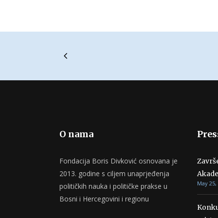
O nama
Pres
Fondacija Boris Divković osnovana je
Završ
2013. godine s ciljem unaprjeđenja
Akade
May 25,
političkih nauka i političke prakse u
Bosni i Hercegovini i regionu
Konku