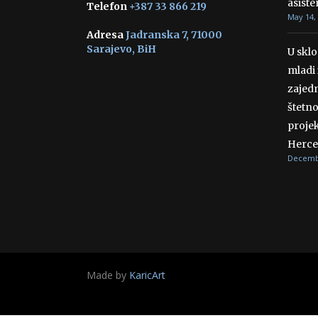
asiste
Telefon
+387 33 866 219
May 14,
Adresa
Jadranska 7, 71000
Sarajevo, BiH
U skl
mladi 
zajedn
štetn
projek
Herce
Decembe
Made by
KaricArt