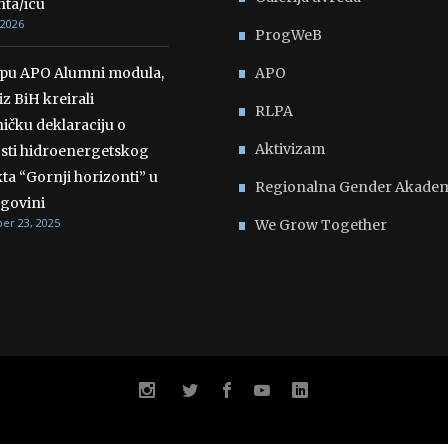
nta/icu
 2026
ProgWeB
opu APO Alumni modula,
APO
iz BiH kreirali
RLPA
ičku deklaraciju o
Aktivizam
osti hidroenergetskog
ta “Gornji horizonti” u
Regionalna Gender Akadem
govini
r 23, 2025
We Grow Together