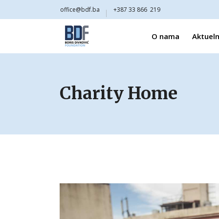
office@bdf.ba
+387 33 866 219
O nama
Aktueln
Charity Home