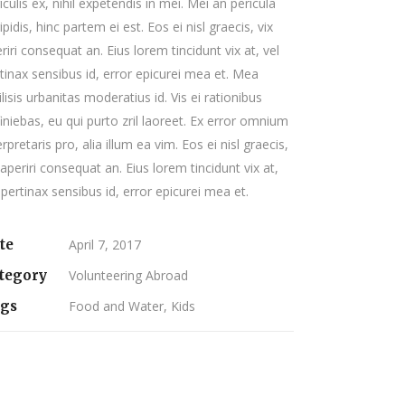
iculis ex, nihil expetendis in mei. Mei an pericula
ipidis, hinc partem ei est. Eos ei nisl graecis, vix
riri consequat an. Eius lorem tincidunt vix at, vel
tinax sensibus id, error epicurei mea et. Mea
ilisis urbanitas moderatius id. Vis ei rationibus
iniebas, eu qui purto zril laoreet. Ex error omnium
erpretaris pro, alia illum ea vim. Eos ei nisl graecis,
 aperiri consequat an. Eius lorem tincidunt vix at,
 pertinax sensibus id, error epicurei mea et.
te
April 7, 2017
tegory
Volunteering Abroad
gs
Food and Water, Kids