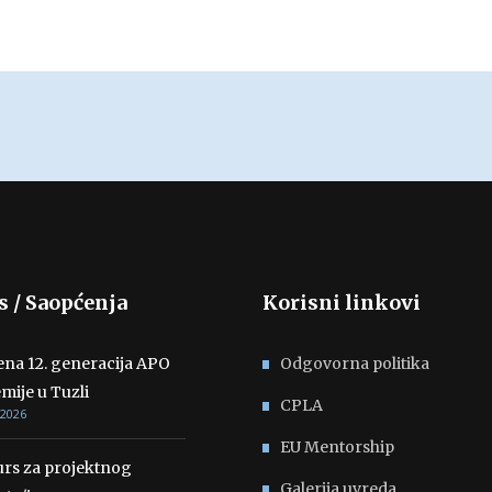
s / Saopćenja
Korisni linkovi
ena 12. generacija APO
Odgovorna politika
mije u Tuzli
CPLA
 2026
EU Mentorship
rs za projektnog
Galerija uvreda