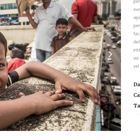
per
eur
ape
per
fac
def
int
vix
vel
Da
Ca
Ta