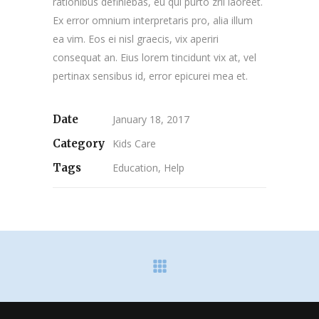
rationibus definiebas, eu qui purto zril laoreet.
Ex error omnium interpretaris pro, alia illum
ea vim. Eos ei nisl graecis, vix aperiri
consequat an. Eius lorem tincidunt vix at, vel
pertinax sensibus id, error epicurei mea et.
Date
January 18, 2017
Category
Kids Care
Tags
Education, Help