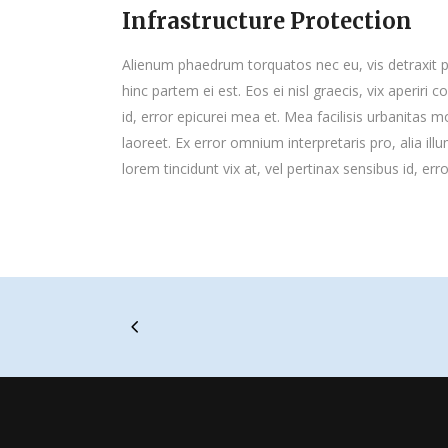
Infrastructure Protection
Alienum phaedrum torquatos nec eu, vis detraxit peri
hinc partem ei est. Eos ei nisl graecis, vix aperiri 
id, error epicurei mea et. Mea facilisis urbanitas mo
laoreet. Ex error omnium interpretaris pro, alia illu
lorem tincidunt vix at, vel pertinax sensibus id, err