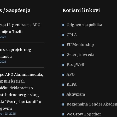
s / Saopćenja
Korisni linkovi
ena 12. generacija APO
Odgovorna politika
mije u Tuzli
CPLA
 2026
EU Mentorship
rs za projektnog
Galerija uvreda
nta/icu
 2026
ProgWeB
opu APO Alumni modula,
APO
iz BiH kreirali
RLPA
ičku deklaraciju o
Aktivizam
osti hidroenergetskog
ta “Gornji horizonti” u
Regionalna Gender Akadem
govini
r 23, 2025
We Grow Together