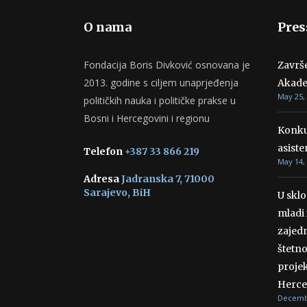
O nama
Pres
Fondacija Boris Divković osnovana je
Završ
2013. godine s ciljem unaprjeđenja
Akade
May 25,
političkih nauka i političke prakse u
Bosni i Hercegovini i regionu
Konku
asiste
Telefon
+387 33 866 219
May 14,
Adresa
Jadranska 7, 71000
Sarajevo, BiH
U skl
mladi 
zajedn
štetn
projek
Herce
Decembe