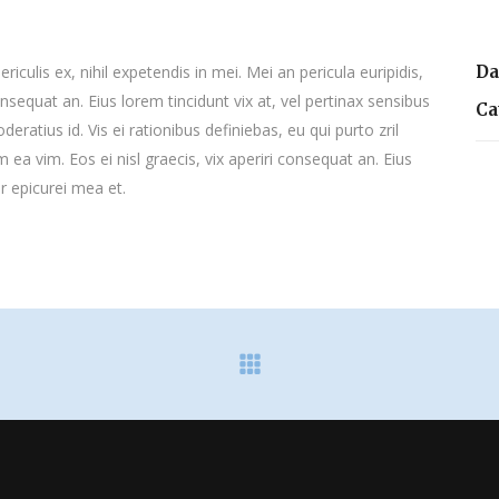
culis ex, nihil expetendis in mei. Mei an pericula euripidis,
Da
consequat an. Eius lorem tincidunt vix at, vel pertinax sensibus
Ca
deratius id. Vis ei rationibus definiebas, eu qui purto zril
m ea vim. Eos ei nisl graecis, vix aperiri consequat an. Eius
or epicurei mea et.