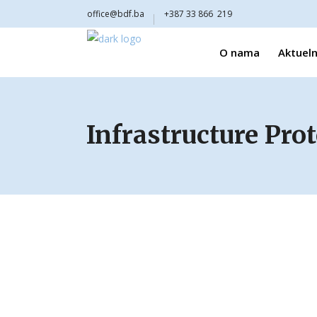
office@bdf.ba
+387 33 866 219
O nama
Aktueln
Infrastructure Pro