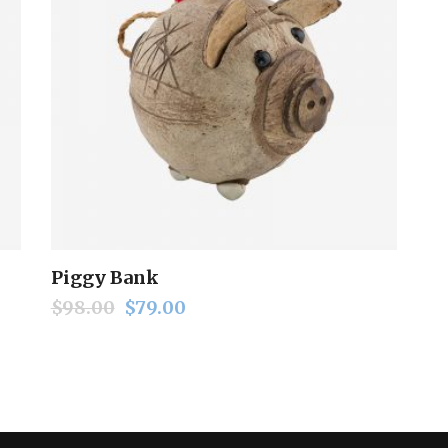
Piggy Bank
Add to cart
$
98.00
$
79.00