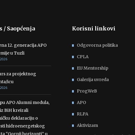
s / Saopćenja
Korisni linkovi
ena 12. generacija APO
Odgovorna politika
mije u Tuzli
CPLA
 2026
EU Mentorship
rs za projektnog
Galerija uvreda
nta/icu
 2026
ProgWeB
opu APO Alumni modula,
APO
iz BiH kreirali
RLPA
ičku deklaraciju o
Aktivizam
osti hidroenergetskog
ta “Gornji horizonti” u