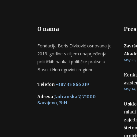
O nama
Pres
Fondacija Boris Divković osnovana je
Završ
2013. godine s ciljem unaprjeđenja
Akade
May 25,
političkih nauka i političke prakse u
Bosni i Hercegovini i regionu
Konku
asiste
Telefon
+387 33 866 219
May 14,
Adresa
Jadranska 7, 71000
Sarajevo, BiH
U skl
mladi 
zajedn
štetn
projek