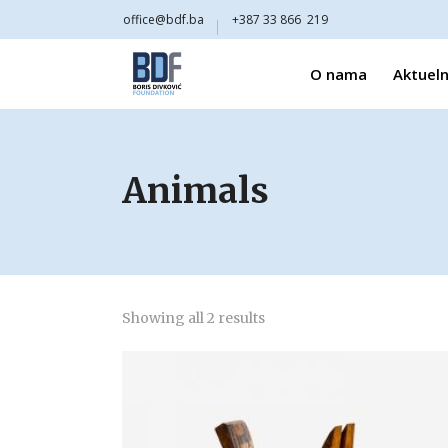
office@bdf.ba
+387 33 866 219
O nama
Aktueln
Animals
Showing all 2 results