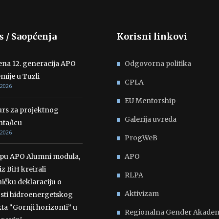
s / Saopćenja
Korisni linkovi
ena 12. generacija APO
Odgovorna politika
mije u Tuzli
CPLA
 2026
EU Mentorship
rs za projektnog
Galerija uvreda
nta/icu
 2026
ProgWeB
opu APO Alumni modula,
APO
iz BiH kreirali
RLPA
ičku deklaraciju o
Aktivizam
osti hidroenergetskog
ta “Gornji horizonti” u
Regionalna Gender Akadem