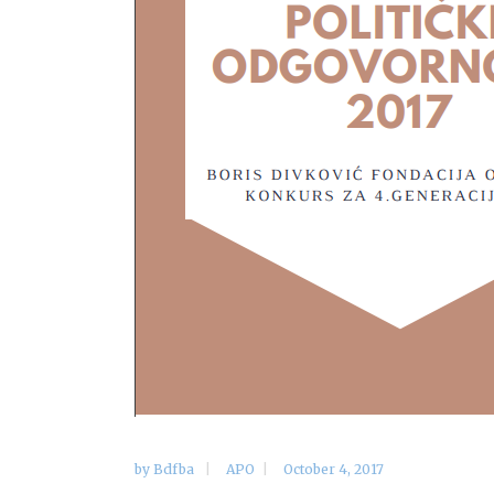
by
Bdfba
APO
October 4, 2017