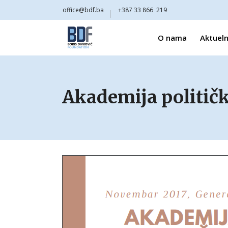
office@bdf.ba
+387 33 866 219
O nama
Aktueln
Akademija politič