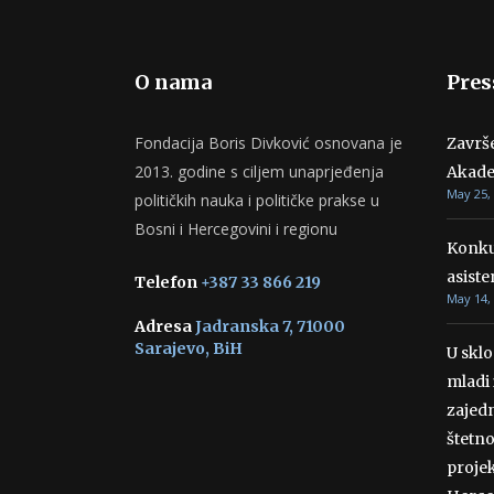
O nama
Pres
Fondacija Boris Divković osnovana je
Završ
2013. godine s ciljem unaprjeđenja
Akade
May 25,
političkih nauka i političke prakse u
Bosni i Hercegovini i regionu
Konku
asiste
Telefon
+387 33 866 219
May 14,
Adresa
Jadranska 7, 71000
Sarajevo, BiH
U skl
mladi 
zajedn
štetn
projek