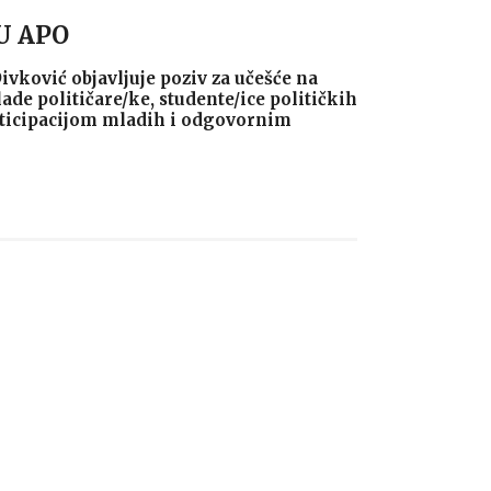
U APO
Divković objavljuje poziv za učešće na
de političare/ke, studente/ice političkih
articipacijom mladih i odgovornim