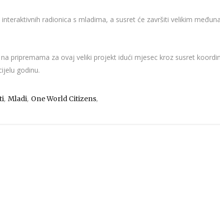
 i interaktivnih radionica s mladima, a susret će završiti velikim međ
i na pripremama za ovaj veliki projekt idući mjesec kroz susret koord
ijelu godinu.
,
,
,
ti
Mladi
One World Citizens