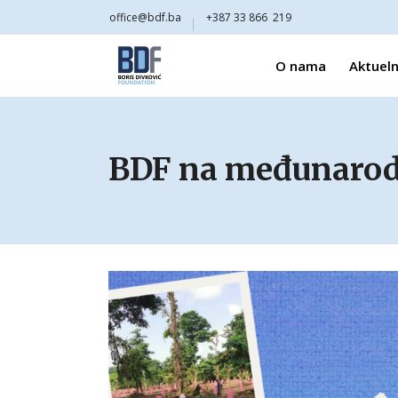
office@bdf.ba
+387 33 866 219
O nama
Aktueln
BDF na međunarod