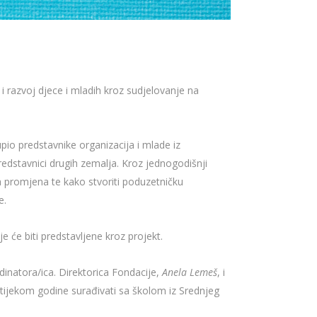
st i razvoj djece i mladih kroz sudjelovanje na
upio predstavnike organizacija i mlade iz
redstavnici drugih zemalja. Kroz jednogodišnji
h promjena te kako stvoriti poduzetničku
e.
 će biti predstavljene kroz projekt.
rdinatora/ica. Direktorica Fondacije,
Anela Lemeš
, i
će tijekom godine surađivati sa školom iz Srednjeg