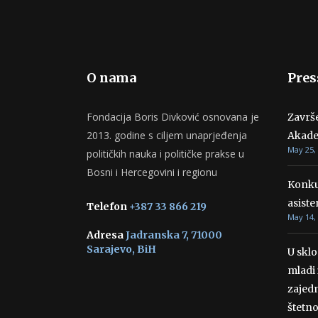
O nama
Pres
Fondacija Boris Divković osnovana je
Završ
2013. godine s ciljem unaprjeđenja
Akade
May 25,
političkih nauka i političke prakse u
Bosni i Hercegovini i regionu
Konku
asiste
Telefon
+387 33 866 219
May 14,
Adresa
Jadranska 7, 71000
Sarajevo, BiH
U skl
mladi 
zajedn
štetn