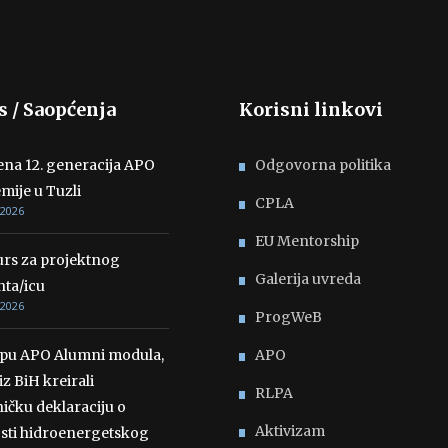
s / Saopćenja
Korisni linkovi
ena 12. generacija APO
Odgovorna politika
mije u Tuzli
CPLA
 2026
EU Mentorship
rs za projektnog
Galerija uvreda
nta/icu
 2026
ProgWeB
opu APO Alumni modula,
APO
iz BiH kreirali
RLPA
ičku deklaraciju o
Aktivizam
osti hidroenergetskog