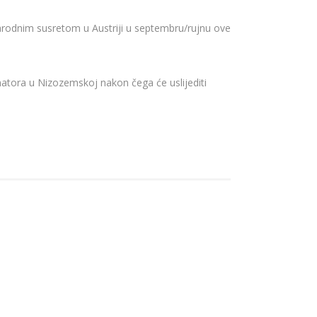
unarodnim susretom u Austriji u septembru/rujnu ove
inatora u Nizozemskoj nakon čega će uslijediti