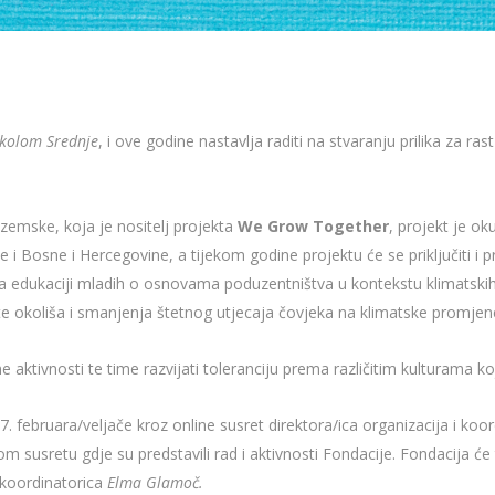
kolom Srednje
, i ove godine nastavlja raditi na stvaranju prilika za ra
zemske, koja je nositelj projekta
We Grow Together
, projekt je ok
i Bosne i Hercegovine, a tijekom godine projektu će se priključiti i p
 na edukaciji mladih o osnovama poduzentništva u kontekstu klimatski
ite okoliša i smanjenja štetnog utjecaja čovjeka na klimatske promjen
ktivnosti te time razvijati toleranciju prema različitim kulturama koje
. februara/veljače kroz online susret direktora/ica organizacija i koo
ovom susretu gdje su predstavili rad i aktivnosti Fondacije. Fondacija 
 koordinatorica
Elma Glamoč.