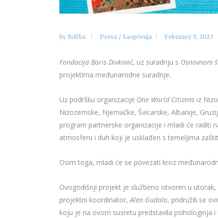
by
Bdfba
Press / Saopćenja
February 9, 2023
Fondacija Boris Divković
, uz suradnju s
Osnovnom š
projektima međunarodne suradnje.
Uz podršku organizacije
One World Citizens
iz Nizo
Nizozemske, Njemačke, Švicarske, Albanije, Gruzije 
program partnerske organizacije i mladi će raditi
atmosferu i duh koji je usklađen s temeljima zašt
Osim toga, mladi će se povezati kroz međunarodne a
Ovogodišnji projekt je službeno otvoren u utorak, 7
projektni koordinator,
Alen Gudalo
, pridružili se 
koju je na ovom susretu predstavila psihologinja i