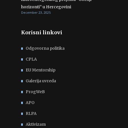
horizonti” u Hercegovini
December 23, 2025
Korisni linkovi
Odgovorna politika
CPLA
EU Mentorship
Galerija uvreda
ProgWeB
APO
RLPA
Aktivizam