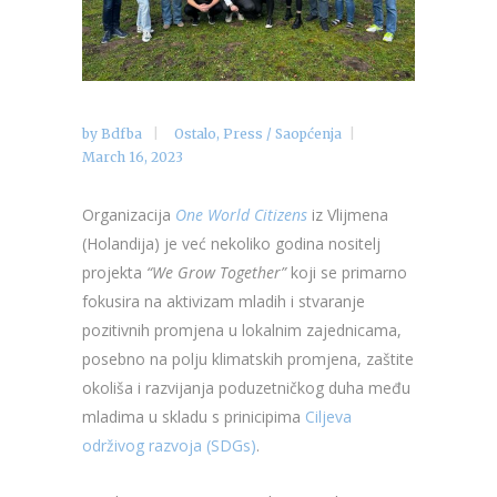
by
Bdfba
Ostalo
,
Press / Saopćenja
March 16, 2023
Organizacija
One World Citizens
iz Vlijmena
(Holandija) je već nekoliko godina nositelj
projekta
“We Grow Together”
koji se primarno
fokusira na aktivizam mladih i stvaranje
pozitivnih promjena u lokalnim zajednicama,
posebno na polju klimatskih promjena, zaštite
okoliša i razvijanja poduzetničkog duha među
mladima u skladu s prinicipima
Ciljeva
održivog razvoja (SDGs)
.