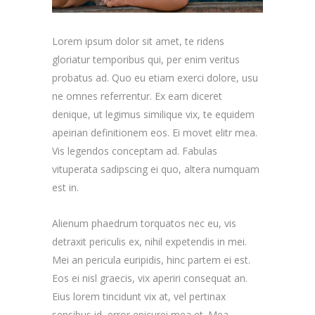
Lorem ipsum dolor sit amet, te ridens
gloriatur temporibus qui, per enim veritus
probatus ad. Quo eu etiam exerci dolore, usu
ne omnes referrentur. Ex eam diceret
denique, ut legimus similique vix, te equidem
apeirian definitionem eos. Ei movet elitr mea.
Vis legendos conceptam ad. Fabulas
vituperata sadipscing ei quo, altera numquam
est in.
Alienum phaedrum torquatos nec eu, vis
detraxit periculis ex, nihil expetendis in mei.
Mei an pericula euripidis, hinc partem ei est.
Eos ei nisl graecis, vix aperiri consequat an.
Eius lorem tincidunt vix at, vel pertinax
sensibus id, error epicurei mea et. Mea