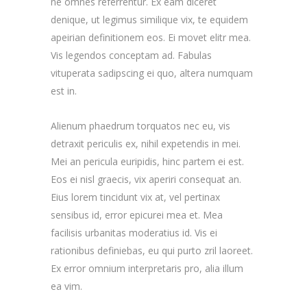
ne omnes referrentur. Ex eam diceret
denique, ut legimus similique vix, te equidem
apeirian definitionem eos. Ei movet elitr mea.
Vis legendos conceptam ad. Fabulas
vituperata sadipscing ei quo, altera numquam
est in.
Alienum phaedrum torquatos nec eu, vis
detraxit periculis ex, nihil expetendis in mei.
Mei an pericula euripidis, hinc partem ei est.
Eos ei nisl graecis, vix aperiri consequat an.
Eius lorem tincidunt vix at, vel pertinax
sensibus id, error epicurei mea et. Mea
facilisis urbanitas moderatius id. Vis ei
rationibus definiebas, eu qui purto zril laoreet.
Ex error omnium interpretaris pro, alia illum
ea vim.