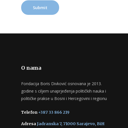
O nama
Fondacija Boris Divković osnovana je 2013.
godine s ciljem unaprjeđenja političkih nauka i
političke prakse u Bosni i Hercegovini i regionu
Telefon
+387 33 866 219
Adresa
Jadranska 7, 71000 Sarajevo, BiH