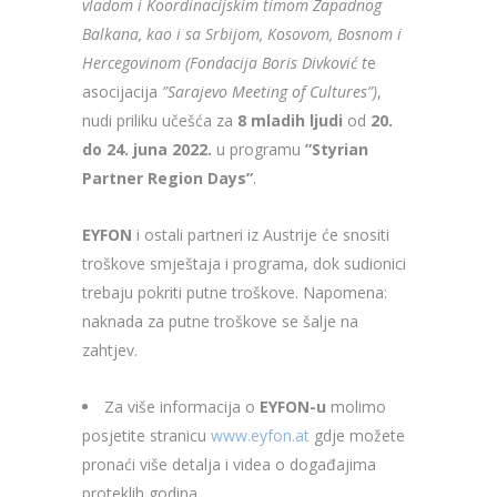
vladom i Koordinacijskim timom Zapadnog
Balkana, kao i sa Srbijom, Kosovom, Bosnom i
Hercegovinom (Fondacija Boris Divković t
e
asocijacija
”Sarajevo Meeting of Cultures”)
,
nudi priliku učešća za
8 mladih ljudi
od
20.
do 24. juna 2022.
u programu
”Styrian
Partner Region Days”
.
EYFON
i ostali partneri iz Austrije će snositi
troškove smještaja i programa, dok sudionici
trebaju pokriti putne troškove. Napomena:
naknada za putne troškove se šalje na
zahtjev.
Za više informacija o
EYFON-u
molimo
posjetite stranicu
www.eyfon.at
gdje možete
pronaći više detalja i videa o događajima
proteklih godina.