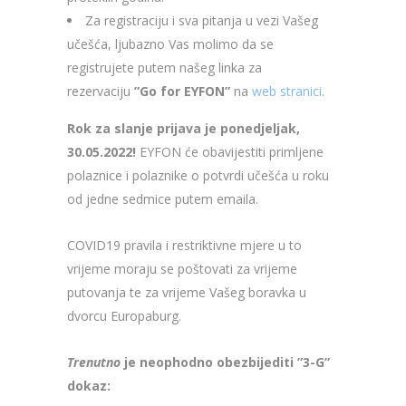
Za registraciju i sva pitanja u vezi Vašeg
učešća, ljubazno Vas molimo da se
registrujete putem našeg linka za
rezervaciju
”Go for EYFON”
na
web stranici
.
Rok za slanje prijava je
ponedjeljak,
30.05.2022!
EYFON će obavijestiti primljene
polaznice i polaznike o potvrdi učešća u roku
od jedne sedmice putem emaila.
COVID19 pravila i restriktivne mjere u to
vrijeme moraju se poštovati za vrijeme
putovanja te za vrijeme Vašeg boravka u
dvorcu Europaburg.
Trenutno
je neophodno obezbijediti ”3-G”
dokaz: