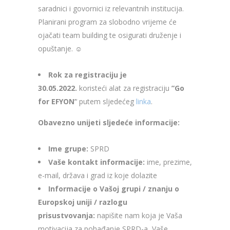
saradnici i govornici iz relevantnih institucija.
Planirani program za slobodno vrijeme će
ojačati team building te osigurati druženje i
opuštanje. ☺
Rok za registraciju je
30.05.2022.
koristeći alat za registraciju
”Go
for EFYON’
‘ putem sljedećeg
linka
.
Obavezno unijeti sljedeće informacije:
Ime grupe:
SPRD
Vaše kontakt informacije:
ime, prezime,
e-mail, država i grad iz koje dolazite
Informacije o Vašoj grupi / znanju o
Europskoj uniji / razlogu
prisustvovanja:
napišite nam koja je Vaša
motivacija za pohađanje SPRD-a, Vaše