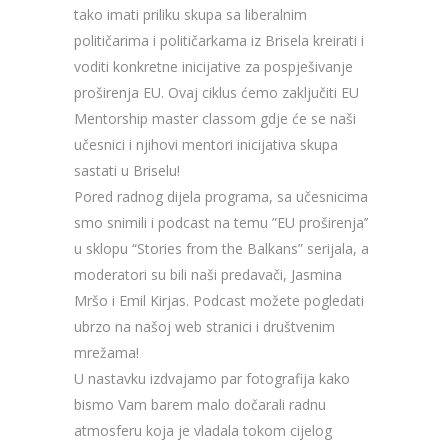
tako imati priliku skupa sa liberalnim
političarima i političarkama iz Brisela kreirati i
voditi konkretne inicijative za pospješivanje
proširenja EU. Ovaj ciklus ćemo zaključiti EU
Mentorship master classom gdje će se naši
učesnici i njihovi mentori inicijativa skupa
sastati u Briselu!
Pored radnog dijela programa, sa učesnicima
smo snimili i podcast na temu ”EU proširenja’’
u sklopu “Stories from the Balkans” serijala, a
moderatori su bili naši predavači, Jasmina
Mršo i Emil Kirjas. Podcast možete pogledati
ubrzo na našoj web stranici i društvenim
mrežama!
U nastavku izdvajamo par fotografija kako
bismo Vam barem malo dočarali radnu
atmosferu koja je vladala tokom cijelog