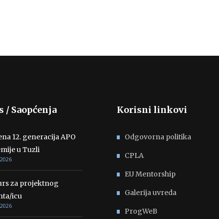
s / Saopćenja
Korisni linkovi
ena 12. generacija APO
Odgovorna politika
mije u Tuzli
CPLA
 2026
EU Mentorship
rs za projektnog
Galerija uvreda
nta/icu
 2026
ProgWeB