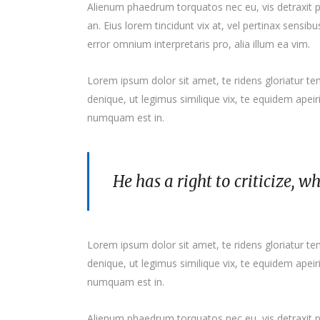
Alienum phaedrum torquatos nec eu, vis detraxit peri
an. Eius lorem tincidunt vix at, vel pertinax sensibu
error omnium interpretaris pro, alia illum ea vim.
Lorem ipsum dolor sit amet, te ridens gloriatur t
denique, ut legimus similique vix, te equidem apei
numquam est in.
He has a right to criticize, w
Lorem ipsum dolor sit amet, te ridens gloriatur t
denique, ut legimus similique vix, te equidem apei
numquam est in.
Alienum phaedrum torquatos nec eu, vis detraxit peri