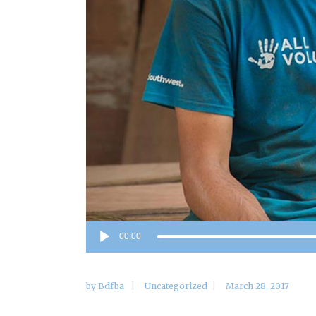
Audio
00:00
Player
by
Bdfba
Uncategorized
March 28, 2017