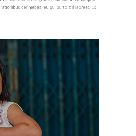
 rationibus definiebas, eu qui purto zril laoreet. Ex