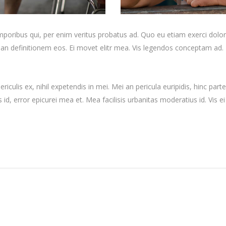
emporibus qui, per enim veritus probatus ad. Quo eu etiam exerci dolo
rian definitionem eos. Ei movet elitr mea. Vis legendos conceptam ad. 
culis ex, nihil expetendis in mei. Mei an pericula euripidis, hinc partem
s id, error epicurei mea et. Mea facilisis urbanitas moderatius id. Vis ei