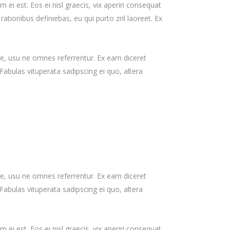
 ei est. Eos ei nisl graecis, vix aperiri consequat
increase
 rationibus definiebas, eu qui purto zril laoreet. Ex
or
decrease
volume.
re, usu ne omnes referrentur. Ex eam diceret
Fabulas vituperata sadipscing ei quo, altera
re, usu ne omnes referrentur. Ex eam diceret
Fabulas vituperata sadipscing ei quo, altera
 ei est. Eos ei nisl graecis, vix aperiri consequat