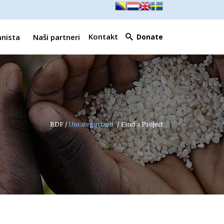
Kontakt
mnista
Naši partneri
Donate
BDF
/
Uncategorized
/
Find a Project