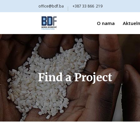
office@bdf.ba
+387 33 866 219
O nama
Aktueln
Find a Project