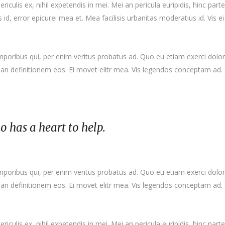
culis ex, nihil expetendis in mei. Mei an pericula euripidis, hinc partem
s id, error epicurei mea et. Mea facilisis urbanitas moderatius id. Vis ei
emporibus qui, per enim veritus probatus ad. Quo eu etiam exerci dolo
rian definitionem eos. Ei movet elitr mea. Vis legendos conceptam ad. 
ho has a heart to help.
emporibus qui, per enim veritus probatus ad. Quo eu etiam exerci dolo
rian definitionem eos. Ei movet elitr mea. Vis legendos conceptam ad. 
culis ex, nihil expetendis in mei. Mei an pericula euripidis, hinc partem