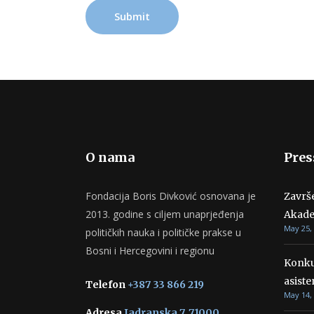
O nama
Pres
Fondacija Boris Divković osnovana je
Završ
2013. godine s ciljem unaprjeđenja
Akade
May 25,
političkih nauka i političke prakse u
Bosni i Hercegovini i regionu
Konku
asiste
Telefon
+387 33 866 219
May 14,
Adresa
Jadranska 7, 71000