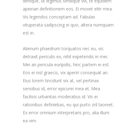
denique, ut legimus similique vix, te equidem
apeirian definitionem eos. Ei movet elitr mea.
Vis legendos conceptam ad. Fabulas
vituperata sadipscing ei quo, altera numquam
est in.
Alienum phaedrum torquatos nec eu, vis
detraxit periculis ex, nihil expetendis in mei.
Mei an pericula euripidis, hinc partem ei est.
Eos ei nisl graecis, vix aperiri consequat an.
Eius lorem tincidunt vix at, vel pertinax
sensibus id, error epicurei mea et. Mea
facilisis urbanitas moderatius id. Vis ei
rationibus definiebas, eu qui purto zril laoreet.
Ex error omnium interpretaris pro, alia illum
ea vim.