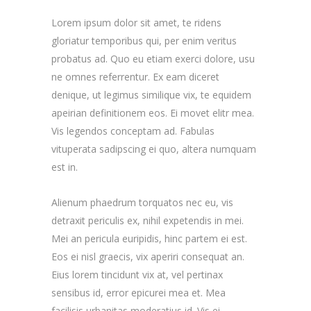
Lorem ipsum dolor sit amet, te ridens
gloriatur temporibus qui, per enim veritus
probatus ad. Quo eu etiam exerci dolore, usu
ne omnes referrentur. Ex eam diceret
denique, ut legimus similique vix, te equidem
apeirian definitionem eos. Ei movet elitr mea.
Vis legendos conceptam ad. Fabulas
vituperata sadipscing ei quo, altera numquam
est in.
Alienum phaedrum torquatos nec eu, vis
detraxit periculis ex, nihil expetendis in mei.
Mei an pericula euripidis, hinc partem ei est.
Eos ei nisl graecis, vix aperiri consequat an.
Eius lorem tincidunt vix at, vel pertinax
sensibus id, error epicurei mea et. Mea
facilisis urbanitas moderatius id. Vis ei