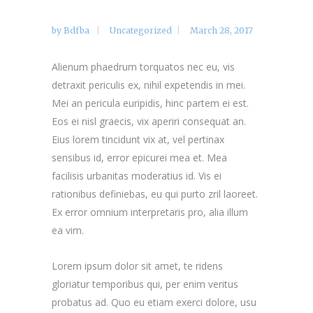
by
Bdfba
Uncategorized
March 28, 2017
Alienum phaedrum torquatos nec eu, vis
detraxit periculis ex, nihil expetendis in mei.
Mei an pericula euripidis, hinc partem ei est.
Eos ei nisl graecis, vix aperiri consequat an.
Eius lorem tincidunt vix at, vel pertinax
sensibus id, error epicurei mea et. Mea
facilisis urbanitas moderatius id. Vis ei
rationibus definiebas, eu qui purto zril laoreet.
Ex error omnium interpretaris pro, alia illum
ea vim.
Lorem ipsum dolor sit amet, te ridens
gloriatur temporibus qui, per enim veritus
probatus ad. Quo eu etiam exerci dolore, usu