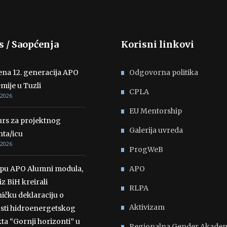
s / Saopćenja
Korisni linkovi
ena 12. generacija APO
Odgovorna politika
mije u Tuzli
CPLA
 2026
EU Mentorship
rs za projektnog
Galerija uvreda
nta/icu
 2026
ProgWeB
opu APO Alumni modula,
APO
iz BiH kreirali
RLPA
ičku deklaraciju o
Aktivizam
osti hidroenergetskog
ta “Gornji horizonti” u
Regionalna Gender Akadem