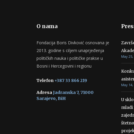
O nama
Pres
Fondacija Boris Divković osnovana je
Završ
2013. godine s ciljem unaprjeđenja
Akade
May 25,
političkih nauka i političke prakse u
Bosni i Hercegovini i regionu
Konku
asiste
Telefon
+387 33 866 219
May 14,
Adresa
Jadranska 7, 71000
Sarajevo, BiH
U skl
mladi 
zajedn
štetn
projek