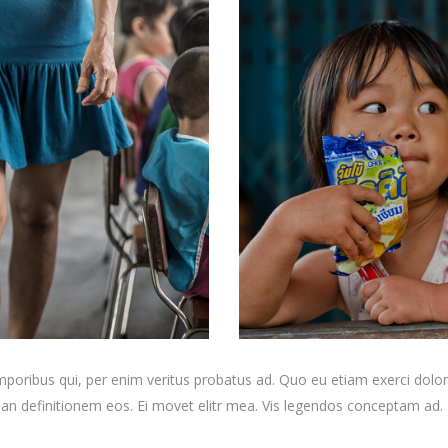
emporibus qui, per enim veritus probatus ad. Quo eu etiam exerci dolo
rian definitionem eos. Ei movet elitr mea. Vis legendos conceptam ad. 