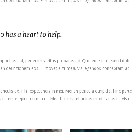
rian definitionem eos. Ei movet elitr mea. Vis legendos conceptam ad. 
ho has a heart to help.
emporibus qui, per enim veritus probatus ad. Quo eu etiam exerci dolo
rian definitionem eos. Ei movet elitr mea. Vis legendos conceptam ad. 
culis ex, nihil expetendis in mei. Mei an pericula euripidis, hinc partem
s id, error epicurei mea et. Mea facilisis urbanitas moderatius id. Vis ei