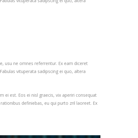
Fabulas vituperata sadipscing ei quo, altera
re, usu ne omnes referrentur. Ex eam diceret
Fabulas vituperata sadipscing ei quo, altera
 ei est. Eos ei nisl graecis, vix aperiri consequat
 rationibus definiebas, eu qui purto zril laoreet. Ex