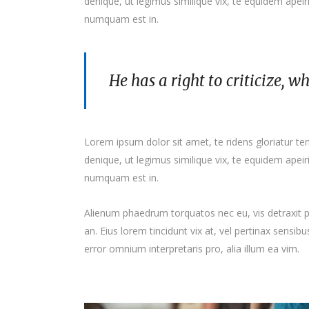
denique, ut legimus similique vix, te equidem apei
numquam est in.
He has a right to criticize, w
Lorem ipsum dolor sit amet, te ridens gloriatur t
denique, ut legimus similique vix, te equidem apei
numquam est in.
Alienum phaedrum torquatos nec eu, vis detraxit peri
an. Eius lorem tincidunt vix at, vel pertinax sensibu
error omnium interpretaris pro, alia illum ea vim.