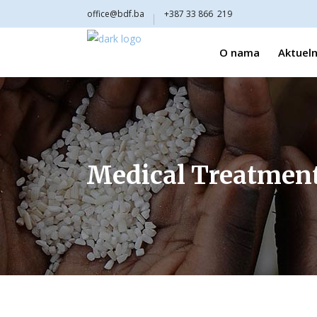
office@bdf.ba
+387 33 866 219
O nama
Aktueln
Medical Treatmen