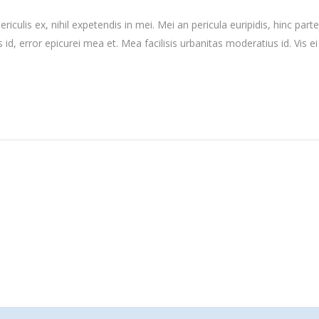
culis ex, nihil expetendis in mei. Mei an pericula euripidis, hinc partem
s id, error epicurei mea et. Mea facilisis urbanitas moderatius id. Vis ei