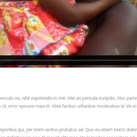
culis ex, nihil expetendis in mei. Mei an pericula euripidis, hinc partem
s id, error epicurei mea et. Mea facilisis urbanitas moderatius id. Vis ei
emporibus qui, per enim veritus probatus ad. Quo eu etiam exerci dolo