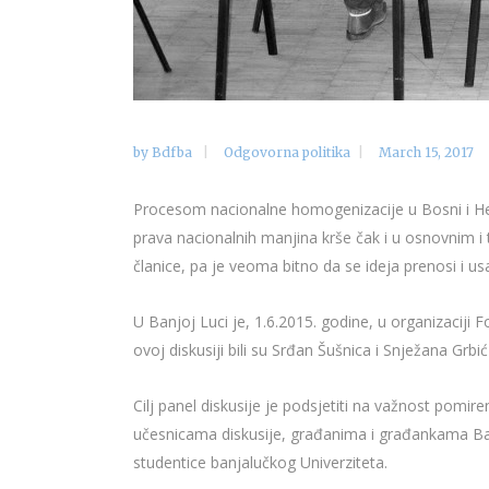
by
Bdfba
Odgovorna politika
March 15, 2017
Procesom nacionalne homogenizacije u Bosni i Her
prava nacionalnih manjina krše čak i u osnovnim i
članice, pa je veoma bitno da se ideja prenosi i u
U Banjoj Luci je, 1.6.2015. godine, u organizaciji
ovoj diskusiji bili su Srđan Šušnica i Snježana Grbi
Cilj panel diskusije je podsjetiti na važnost pomir
učesnicama diskusije, građanima i građankama Banje 
studentice banjalučkog Univerziteta.