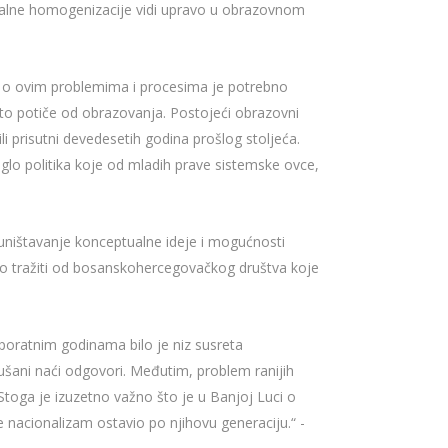
ionalne homogenizacije vidi upravo u obrazovnom
u, o ovim problemima i procesima je potrebno
o što potiče od obrazovanja. Postojeći obrazovni
i prisutni devedesetih godina prošlog stoljeća.
leglo politika koje od mladih prave sistemske ovce,
 uništavanje konceptualne ideje i mogućnosti
no tražiti od bosanskohercegovačkog društva koje
 poratnim godinama bilo je niz susreta
kušani naći odgovori. Međutim, problem ranijih
. Stoga je izuzetno važno što je u Banjoj Luci o
e nacionalizam ostavio po njihovu generaciju.“ -