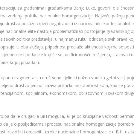
rakciju sa građanima i građankama Banje Luke, govorili o sličnostima 
cima vođenja politika nacionalne homogenizacije. Najveću pažnju paneli
 društvo postiže crpeći negativnosti iz nacionalnih i konfesionalnih r
je nacionalne elite nastoje problematizirati postojanje građanskog opr
a takvih politika predstavlja, u najmanju ruku, odricanje svih prava k
isuje. U oba slučaja, pripadnost predlaže aktivnosti kojima se postižu 
ljedbenike i podanike koji će se, unificiranošću mišljenja, stavova i n
ine kojoj pripadaju.
punu fragmentaciju društvene cjeline i nužno vodi ka getoizaciji poj
eljeno društvo jedino izaziva političku nestabilnost koja, kad se podvu
istencijalnom, socijalnom, ekonomskom, obrazovnom, i svakom drugom
ojba da je drugačija BiH moguća, ali je od krucijalne važnosti perma
kao da je o posljedicama i procesu nacionalne homogenizacije potreb
sti razložiti i objasniti uzroke nacionalne homogenizacije u BiH, uz s