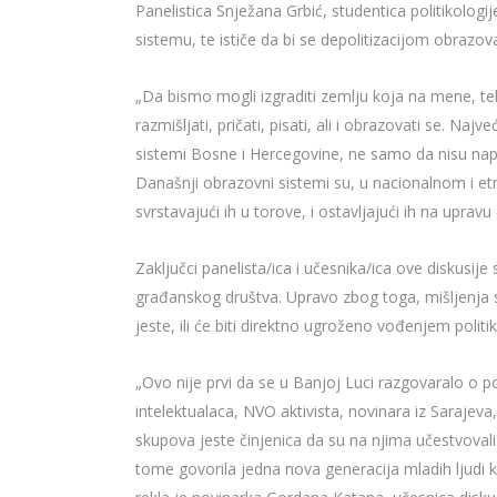
Panelistica Snježana Grbić, studentica politikolog
sistemu, te ističe da bi se depolitizacijom obrazov
„Da bismo mogli izgraditi zemlju koja na mene, te
razmišljati, pričati, pisati, ali i obrazovati se. 
sistemi Bosne i Hercegovine, ne samo da nisu napre
Današnji obrazovni sistemi su, u nacionalnom i etni
svrstavajući ih u torove, i ostavljajući ih na upra
Zaključci panelista/ica i učesnika/ica ove diskusi
građanskog društva. Upravo zbog toga, mišljenja 
jeste, ili će biti direktno ugroženo vođenjem poli
„Ovo nije prvi da se u Banjoj Luci razgovaralo o p
intelektualaca, NVO aktivista, novinara iz Sarajev
skupova jeste činjenica da su na njima učestvovali u
tome govorila jedna nova generacija mladih ljudi k