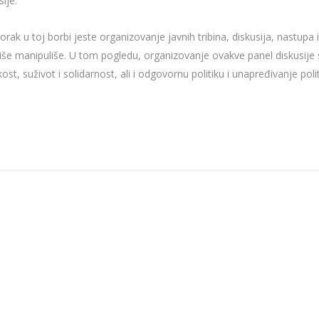
ije.
korak u toj borbi jeste organizovanje javnih tribina, diskusija, nastu
e manipuliše. U tom pogledu, organizovanje ovakve panel diskusije 
st, suživot i solidarnost, ali i odgovornu politiku i unapređivanje poli