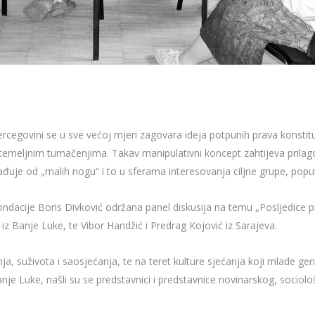
cegovini se u sve većoj mjeri zagovara ideja potpunih prava konstit
 temeljnim tumačenjima. Takav manipulativni koncept zahtijeva prilag
sađuje od „malih nogu“ i to u sferama interesovanja ciljne grupe, pop
 Fondacije Boris Divković održana panel diskusija na temu „Posljedice
ć iz Banje Luke, te Vibor Handžić i Predrag Kojović iz Sarajeva.
enja, suživota i saosjećanja, te na teret kulture sjećanja koji mlade ge
Luke, našli su se predstavnici i predstavnice novinarskog, sociološkog