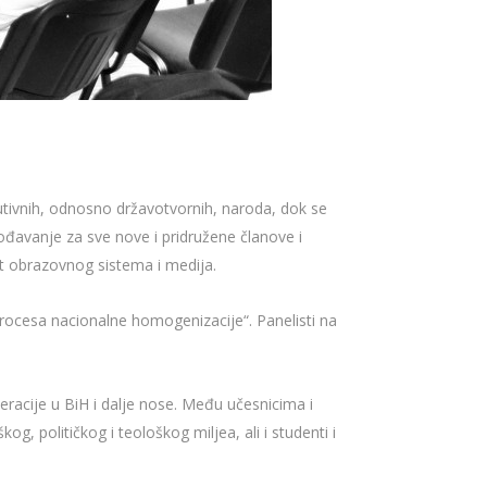
utivnih, odnosno državotvornih, naroda, dok se
ođavanje za sve nove i pridružene članove i
ut obrazovnog sistema i medija.
 procesa nacionalne homogenizacije“. Panelisti na
neracije u BiH i dalje nose. Među učesnicima i
, političkog i teološkog miljea, ali i studenti i