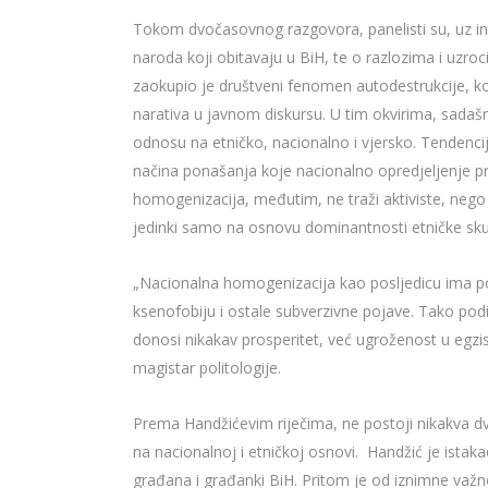
Tokom dvočasovnog razgovora, panelisti su, uz inte
naroda koji obitavaju u BiH, te o razlozima i uzro
zaokupio je društveni fenomen autodestrukcije, koju
narativa u javnom diskursu. U tim okvirima, sadašn
odnosu na etničko, nacionalno i vjersko. Tendencij
načina ponašanja koje nacionalno opredjeljenje prop
homogenizacija, međutim, ne traži aktiviste, nego s
jedinki samo na osnovu dominantnosti etničke skup
„Nacionalna homogenizacija kao posljedicu ima pot
ksenofobiju i ostale subverzivne pojave. Tako podij
donosi nikakav prosperitet, već ugroženost u egz
magistar politologije.
Prema Handžićevim riječima, ne postoji nikakva dv
na nacionalnoj i etničkoj osnovi. Handžić je ista
građana i građanki BiH. Pritom je od iznimne važno