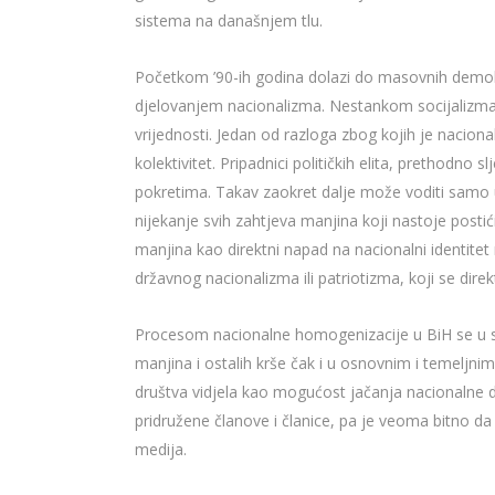
sistema na današnjem tlu.
Početkom ’90-ih godina dolazi do masovnih demokra
djelovanjem nacionalizma. Nestankom socijalizma, 
vrijednosti. Jedan od razloga zbog kojih je naciona
kolektivitet. Pripadnici političkih elita, prethodno 
pokretima. Takav zaokret dalje može voditi samo u d
nijekanje svih zahtjeva manjina koji nastoje postić
manjina kao direktni napad na nacionalni identitet
državnog nacionalizma ili patriotizma, koji se dire
Procesom nacionalne homogenizacije u BiH se u sv
manjina i ostalih krše čak i u osnovnim i temeljnim
društva vidjela kao mogućost jačanja nacionalne dr
pridružene članove i članice, pa je veoma bitno da
medija.