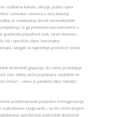
i razlikama kultura, običaja, jezika i vjera
sta i učesnika i učesnica u ovoj diskusiji
azlika, te ovladavanja desnih nacionalističkih
edjeljenja, te ga predstaviti kao irelevantno u
oje građanska pripadnost nudi, zarad obaveza i
viši i specifični ciljevi. Nacionalna
astupa, zalagati za naprednije povlastice i prava
ednih društvenih grupacija, što samo produbljuje
če crta, velikoj većini pojedinaca i pojedinki ne
 smislu“ – rekao je panelista Vibor Handžić,
nentno problematizirati posljedice homogenizacije
no svakodnevno razgovarati, i sa što većim brojem
agledavanje specifičnosti prethodnih društvenih