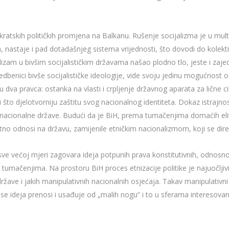
tskih političkih promjena na Balkanu. Rušenje socijalizma je u mult
nastaje i pad dotadašnjeg sistema vrijednosti, što dovodi do kolektiv
lizam u bivšim socijalističkim državama našao plodno tlo, jeste i zaje
sljedbenici bivše socijalističke ideologije, vide svoju jedinu mogućnost 
va pravca: ostanka na vlasti i crpljenje državnog aparata za lične cilj
i što djelotvorniju zaštitu svog nacionalnog identiteta. Dokaz istrajno
 nacionalne države. Budući da je BiH, prema tumačenjima domaćih elita, 
ktno odnosi na državu, zamijenile etničkim nacionalizmom, koji se dire
e većoj mjeri zagovara ideja potpunih prava konstitutivnih, odnosno
 tumačenjima. Na prostoru BiH proces etnizacije politike je najuočljivi
žave i jakih manipulativnih nacionalnih osjećaja. Takav manipulativni
 se ideja prenosi i usađuje od „malih nogu“ i to u sferama interesova