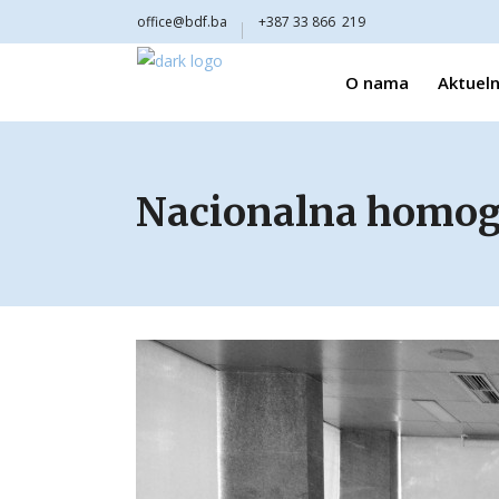
office@bdf.ba
+387 33 866 219
O nama
Aktueln
Nacionalna homoge