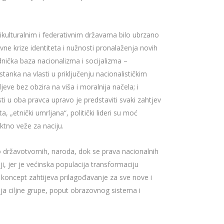
ikulturalnim i federativnim državama bilo ubrzano
ne krize identiteta i nužnosti pronalaženja novih
dnička baza nacionalizma i socijalizma –
ostanka na vlasti u priključenju nacionalističkim
eve bez obzira na viša i moralnija načela; i
sti u oba pravca upravo je predstaviti svaki zahtjev
„etnički umrljana“, politički lideri su moć
ktno veže za naciju.
 državotvornih, naroda, dok se prava nacionalnih
ji, jer je većinska populacija transformaciju
 koncept zahtijeva prilagođavanje za sve nove i
nja ciljne grupe, poput obrazovnog sistema i