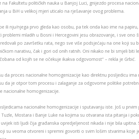
ije na Fakultetu političkih nauka u Banjoj Luci, gnijezdo procesa nac
anja u BiH u velikoj mjeri uticalo na rješavanje ovog problema.
be ili nju/njega prvo gleda kao osobu, pa tek onda kao ime na papir
Najveći problemi mladih u Bosni i Hercegovini jesu obrazovanje, i sve on
dovali po završetku rata, nego sve više podsjećaju na one koji su bil
čkom narativu, čak i gori od onih ratnih. Oni nikako ne bi smjeli biti 
vu čobana od kojih se ne očekuje ikakva odgovornost“ – rekla je Grbić.
je su da proces nacionalne homogenizacije kao direktnu posljedicu ima
su da je otpor tom procesu i zalaganje za odgovorne politike potreb
tike nacionalne homogenizacije.
osljedicama nacionalne homogenizacije i sputavanju iste. Još u prvim
a, Tuzle, Mostara i Banje Luke na kojima su otvarana ista pitanja i po
vijek isti ljudi čija građanska opredjeljenost nikada i nije bila upitna
oji su veoma otvoreni i spremni govoriti o svim lošim stvarima koje j