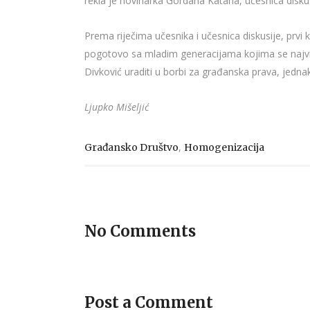
rekla je novinarka Gordana Katana, učesnica diskus
Prema riječima učesnika i učesnica diskusije, prvi 
pogotovo sa mladim generacijama kojima se najviš
Divković uraditi u borbi za građanska prava, jednako
Ljupko Mišeljić
,
Građansko Društvo
Homogenizacija
No Comments
Post a Comment