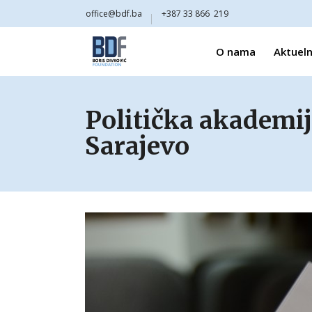
office@bdf.ba
+387 33 866 219
O nama
Aktueln
Politička akademij
Sarajevo