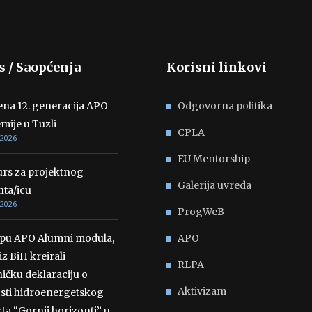
s / Saopćenja
Korisni linkovi
ena 12. generacija APO
Odgovorna politika
mije u Tuzli
CPLA
 2026
EU Mentorship
rs za projektnog
Galerija uvreda
nta/icu
 2026
ProgWeB
opu APO Alumni modula,
APO
iz BiH kreirali
RLPA
ičku deklaraciju o
Aktivizam
osti hidroenergetskog
ta “Gornji horizonti” u