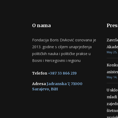
O nama
Pres
Fondacija Boris Divković osnovana je
Završ
2013. godine s ciljem unaprjeđenja
Akade
May 25,
političkih nauka i političke prakse u
Bosni i Hercegovini i regionu
Konku
asiste
Telefon
+387 33 866 219
May 14,
Adresa
Jadranska 7, 71000
Sarajevo, BiH
U skl
mladi 
zajedn
štetn
projek