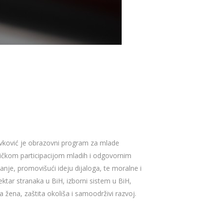
Divković je obrazovni program za mlade
litičkom participacijom mladih i odgovornim
anje, promovišući ideju dijaloga, te moralne i
pektar stranaka u BiH, izborni sistem u BiH,
 žena, zaštita okoliša i samoodrživi razvoj.