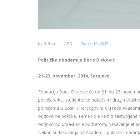
by
Bdfba
APO
March 16, 2017
Politička akademija Boris Divković
21-23. novembar, 2014, Sarajevo
Fondacija Boris Divković će od 21. do 23. novembr
političare/ke, studente/ice političkih i drugih dru
politikama u Bosni i Hercegovini. Cilj rada Akademi
odgovorne politike. Teme koje će biti zastupljene na
odgovorno upravljanje budžetom, rješavanje etničkih
Nakon sudjelovanja na Akademiji polaznicima/ama će 