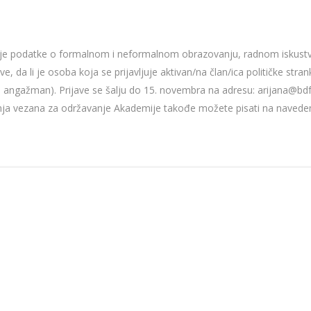
jučuje podatke o formalnom i neformalnom obrazovanju, radnom iskustv
 da li je osoba koja se prijavljuje aktivan/na član/ica političke stranke
dalji angažman). Prijave se šalju do 15. novembra na adresu: arijana@b
itanja vezana za održavanje Akademije takođe možete pisati na navede