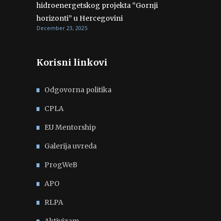
hidroenergetskog projekta “Gornji
horizonti” u Hercegovini
December 23, 2025
Korisni linkovi
Odgovorna politika
CPLA
EU Mentorship
Galerija uvreda
ProgWeB
APO
RLPA
Aktivizam