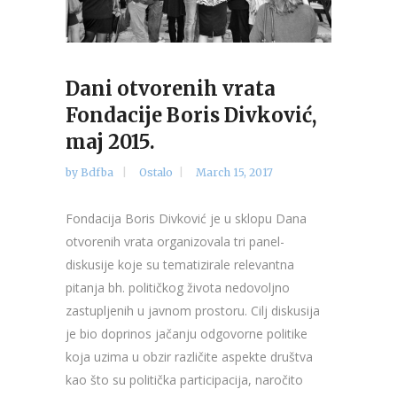
Dani otvorenih vrata
Fondacije Boris Divković,
maj 2015.
by
Bdfba
Ostalo
March 15, 2017
Fondacija Boris Divković je u sklopu Dana
otvorenih vrata organizovala tri panel-
diskusije koje su tematizirale relevantna
pitanja bh. političkog života nedovoljno
zastupljenih u javnom prostoru. Cilj diskusija
je bio doprinos jačanju odgovorne politike
koja uzima u obzir različite aspekte društva
kao što su politička participacija, naročito