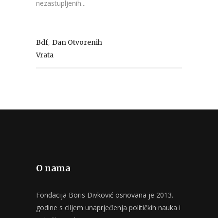
nezastupljenih...
,
Bdf
Dan Otvorenih
Vrata
O nama
Fondacija Boris Divković osnovana je 2013.
godine s ciljem unaprjeđenja političkih nauka i