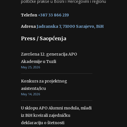
političke prakse u Bosni i Hercegovini i regionu
Telefon
+387 33 866 219
Adresa
Jadranska 7, 71000 Sarajevo, BiH
Press / Saopćenja
Završena 12. generacija APO
Akademije u Tuzli
May 25, 2026
Konkurs za projektnog
asistenta/icu
May 14, 2026
U sklopu APO Alumni modula, mladi
iz BiH kreirali zajedničku
deklaraciju o štetnosti