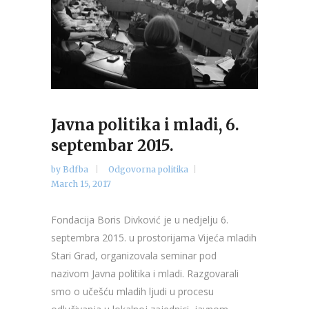
Javna politika i mladi, 6.
septembar 2015.
by
Bdfba
Odgovorna politika
March 15, 2017
Fondacija Boris Divković je u nedjelju 6.
septembra 2015. u prostorijama Vijeća mladih
Stari Grad, organizovala seminar pod
nazivom Javna politika i mladi. Razgovarali
smo o učešću mladih ljudi u procesu