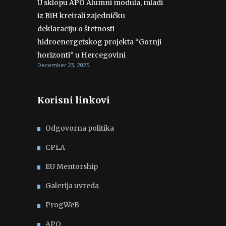
U sklopu APO Alumni modula, mladi
iz BiH kreirali zajedničku
deklaraciju o štetnosti
hidroenergetskog projekta “Gornji
horizonti” u Hercegovini
December 23, 2025
Korisni linkovi
Odgovorna politika
CPLA
EU Mentorship
Galerija uvreda
ProgWeB
APO