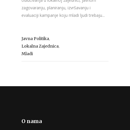
odlučivanja u lokalnoj zajednici, javnom
zagovaranju, planiranju, izvršavanju i
evaluaciji kampanje koju mladi ljudi trebaju...
,
Javna Politika
,
Lokalna Zajednica
Mladi
O nama