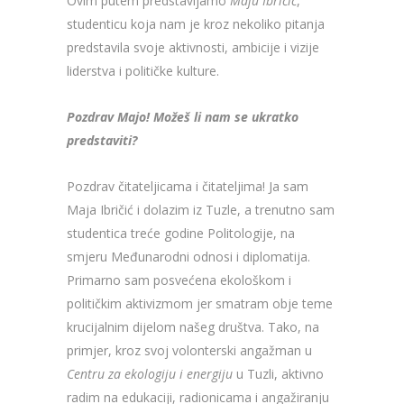
Ovim putem predstavljamo
Maju Ibričić
,
studenticu koja nam je kroz nekoliko pitanja
predstavila svoje aktivnosti, ambicije i vizije
liderstva i političke kulture.
Pozdrav Majo! Možeš li nam se ukratko
predstaviti?
Pozdrav čitateljicama i čitateljima! Ja sam
Maja Ibričić i dolazim iz Tuzle, a trenutno sam
studentica treće godine Politologije, na
smjeru Međunarodni odnosi i diplomatija.
Primarno sam posvećena ekološkom i
političkim aktivizmom jer smatram obje teme
krucijalnim dijelom našeg društva. Tako, na
primjer, kroz svoj volonterski angažman u
Centru za ekologiju i energiju
u Tuzli, aktivno
radim na edukaciji, radionicama i angažiranju