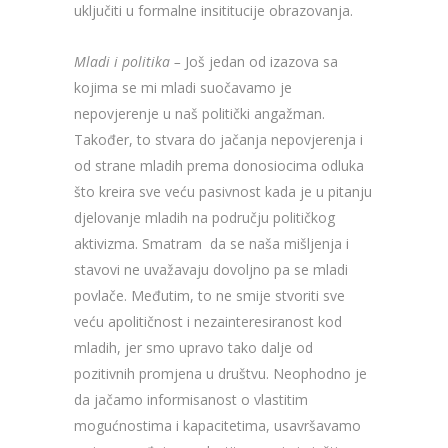
uključiti u formalne insititucije obrazovanja.
Mladi i politika –
Još jedan od izazova sa
kojima se mi mladi suočavamo je
nepovjerenje u naš politički angažman.
Također, to stvara do jačanja nepovjerenja i
od strane mladih prema donosiocima odluka
što kreira sve veću pasivnost kada je u pitanju
djelovanje mladih na području političkog
aktivizma. Smatram da se naša mišljenja i
stavovi ne uvažavaju dovoljno pa se mladi
povlače. Međutim, to ne smije stvoriti sve
veću apolitičnost i nezainteresiranost kod
mladih, jer smo upravo tako dalje od
pozitivnih promjena u društvu. Neophodno je
da jačamo informisanost o vlastitim
mogućnostima i kapacitetima, usavršavamo