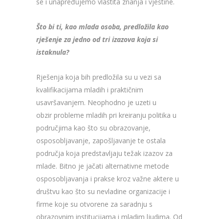
se i unapređujemo vlastita znanja i vještine.
Što bi ti, kao mlada osoba, predložila kao
rješenje za jedno od tri izazova koja si
istaknula?
Rješenja koja bih predložila su u vezi sa
kvalifikacijama mladih i praktičnim
usavršavanjem. Neophodno je uzeti u
obzir probleme mladih pri kreiranju politika u
područjima kao što su obrazovanje,
osposobljavanje, zapošljavanje te ostala
područja koja predstavljaju težak izazov za
mlade. Bitno je jačati alternativne metode
osposobljavanja i prakse kroz važne aktere u
društvu kao što su nevladine organizacije i
firme koje su otvorene za saradnju s
obrazovnim institucijama i mladim ljudima. Od