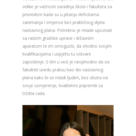
velike je važnosti saradnja škola i fakulteta sa
privredom kada su u pitanju deficitarna
zanimanja i smjerovi bez praktičnog dijela
nastavnog plana. Potrebno je mlade upoznati
sa radom gradske uprave i državnim
aparatom te im omogućiti, da shodno svojim
kvalifikacijama i uspjehu tu ostvare
zaposlenje. S tim u vezi je neophodno da svi
fakulteti uvedu praksu kao dio nastavnog
plana kako bi se mladi ljudim, bez obzira na
svoje usmjerenje, kvalitetno pripremili za
tržište rada.