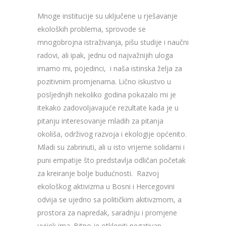
Mnoge institucije su uključene u rješavanje
ekoloških problema, sprovode se
mnogobrojna istraživanja, pišu studije i naučni
radovi, ali ipak, jednu od najvažnijih uloga
imamo mi, pojedinci, i naša istinska želja za
pozitivnim promjenama. Lično iskustvo u
posljednjih nekoliko godina pokazalo mi je
itekako zadovoljavajuće rezultate kada je u
pitanju interesovanje mladih za pitanja
okoliša, održivog razvoja i ekologije općenito.
Mladi su zabrinuti, ali u isto vrijeme solidarni i
puni empatije što predstavlja odličan početak
za kreiranje bolje budućnosti. Razvoj
ekološkog aktivizma u Bosni i Hercegovini
odvija se ujedno sa političkim akitivzmom, a
prostora za napredak, saradnju i promjene
uvijek ima. Bitno je otkloniti negativan