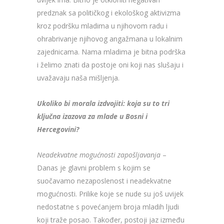
predznak sa političkog i ekološkog aktivizma
kroz podršku mladima u njihovom radu i
ohrabrivanje njihovog angažmana u lokalnim
zajednicama. Nama mladima je bitna podrška
i želimo znati da postoje oni koji nas slušaju i
uvažavaju naša mišljenja.
Ukoliko bi morala izdvojiti: koja su to tri
ključna izazova za mlade u Bosni i
Hercegovini?
Neadekvatne mogućnosti zapošljavanja
–
Danas je glavni problem s kojim se
suočavamo nezaposlenost i neadekvatne
mogućnosti. Prilike koje se nude su još uvijek
nedostatne s povećanjem broja mladih ljudi
koji traže posao. Također, postoji jaz između