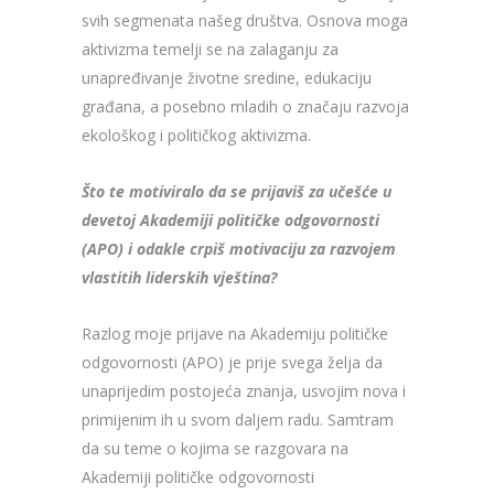
svih segmenata našeg društva. Osnova moga
aktivizma temelji se na zalaganju za
unapređivanje životne sredine, edukaciju
građana, a posebno mladih o značaju razvoja
ekološkog i političkog aktivizma.
Što te motiviralo da se prijaviš za učešće u
devetoj Akademiji političke odgovornosti
(APO) i odakle crpiš motivaciju za razvojem
vlastitih liderskih vještina?
Razlog moje prijave na Akademiju političke
odgovornosti (APO) je prije svega želja da
unaprijedim postojeća znanja, usvojim nova i
primijenim ih u svom daljem radu. Samtram
da su teme o kojima se razgovara na
Akademiji političke odgovornosti