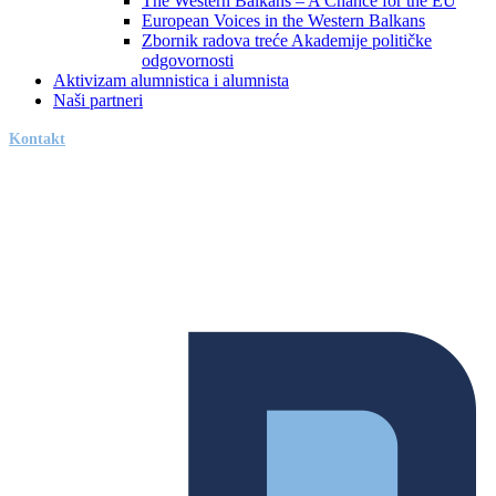
The Western Balkans – A Chance for the EU
European Voices in the Western Balkans
Zbornik radova treće Akademije političke
odgovornosti
Aktivizam alumnistica i alumnista
Naši partneri
Kontakt