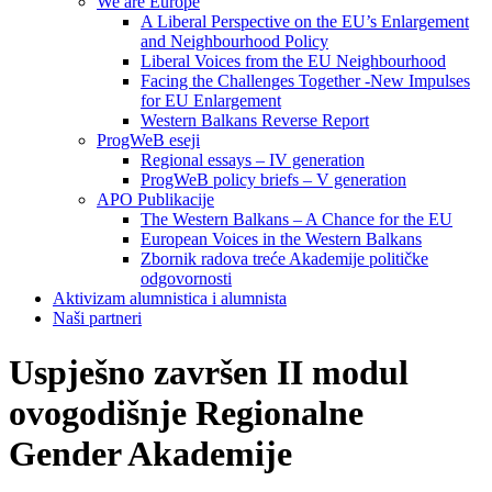
We are Europe
A Liberal Perspective on the EU’s Enlargement
and Neighbourhood Policy
Liberal Voices from the EU Neighbourhood
Facing the Challenges Together -New Impulses
for EU Enlargement
Western Balkans Reverse Report
ProgWeB eseji
Regional essays – IV generation
ProgWeB policy briefs – V generation
APO Publikacije
The Western Balkans – A Chance for the EU
European Voices in the Western Balkans
Zbornik radova treće Akademije političke
odgovornosti
Aktivizam alumnistica i alumnista
Naši partneri
Uspješno završen II modul
ovogodišnje Regionalne
Gender Akademije