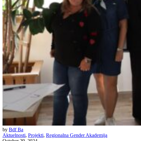
by
Bdf Ba
Aktuelnosti
,
Projekti
,
Regionalna Gender Akademija
October 29, 2024