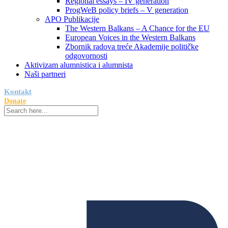
Regional essays – IV generation
ProgWeB policy briefs – V generation
APO Publikacije
The Western Balkans – A Chance for the EU
European Voices in the Western Balkans
Zbornik radova treće Akademije političke
odgovornosti
Aktivizam alumnistica i alumnista
Naši partneri
Kontakt
Donate