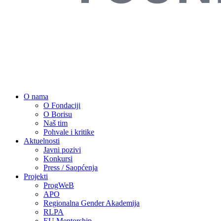
O nama
O Fondaciji
O Borisu
Naš tim
Pohvale i kritike
Aktuelnosti
Javni pozivi
Konkursi
Press / Saopćenja
Projekti
ProgWeB
APO
Regionalna Gender Akademija
RLPA
EU Mentorship