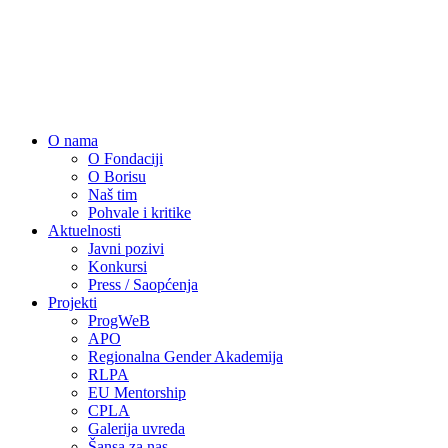
O nama
O Fondaciji
O Borisu
Naš tim
Pohvale i kritike
Aktuelnosti
Javni pozivi
Konkursi
Press / Saopćenja
Projekti
ProgWeB
APO
Regionalna Gender Akademija
RLPA
EU Mentorship
CPLA
Galerija uvreda
Šansa za nas