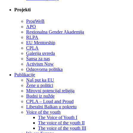
Projekti
ProgWeB
APO
Regionalna Gender Akademija
RLPA
EU Mentorship
CPLA
Galerija uvreda
Šansa za nas
Activism Now
Odgovorna politika
Publikacije
Naš put ka EU
Žene u politici
Mirovni potencijal religija
Budni iz nužde
CPLA – Loud and Proud
Liberalni Balkan u pokretu
Voice of the youth
The Voice of Youth I
The voice of the youth II
The voice of the youth III