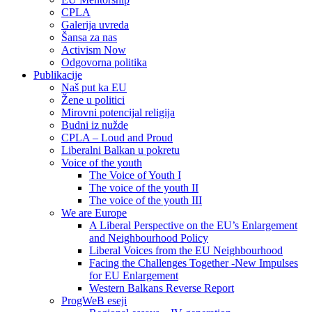
CPLA
Galerija uvreda
Šansa za nas
Activism Now
Odgovorna politika
Publikacije
Naš put ka EU
Žene u politici
Mirovni potencijal religija
Budni iz nužde
CPLA – Loud and Proud
Liberalni Balkan u pokretu
Voice of the youth
The Voice of Youth I
The voice of the youth II
The voice of the youth III
We are Europe
A Liberal Perspective on the EU’s Enlargement
and Neighbourhood Policy
Liberal Voices from the EU Neighbourhood
Facing the Challenges Together -New Impulses
for EU Enlargement
Western Balkans Reverse Report
ProgWeB eseji