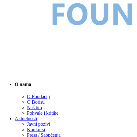
O nama
O Fondaciji
O Borisu
Naš tim
Pohvale i kritike
Aktuelnosti
Javni pozivi
Konkursi
Press / Saopćenja