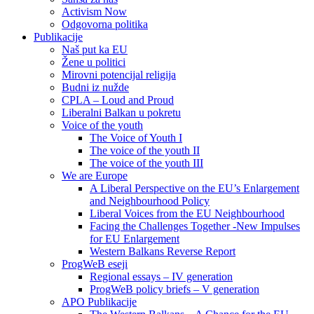
Activism Now
Odgovorna politika
Publikacije
Naš put ka EU
Žene u politici
Mirovni potencijal religija
Budni iz nužde
CPLA – Loud and Proud
Liberalni Balkan u pokretu
Voice of the youth
The Voice of Youth I
The voice of the youth II
The voice of the youth III
We are Europe
A Liberal Perspective on the EU’s Enlargement
and Neighbourhood Policy
Liberal Voices from the EU Neighbourhood
Facing the Challenges Together -New Impulses
for EU Enlargement
Western Balkans Reverse Report
ProgWeB eseji
Regional essays – IV generation
ProgWeB policy briefs – V generation
APO Publikacije