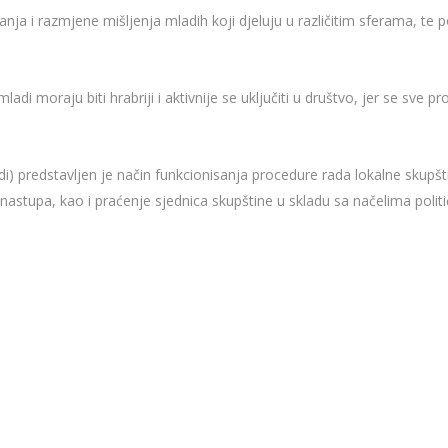
nja i razmjene mišljenja mladih koji djeluju u različitim sferama, te 
adi moraju biti hrabriji i aktivnije se uključiti u društvo,
jer se sve p
di) predstavljen je način funkcionisanja procedure rada lokalne skupšti
g nastupa, kao i praćenje sjednica skupštine u skladu sa načelima politi