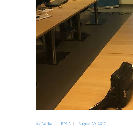
by
Bdfba
RPLA
August 20, 2017