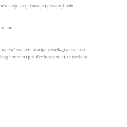
podsticanje za rješavanje upravo njihovih
romjene
ne, izvršena je edukacija učesnika_ca u oblasti
čkog bontona i političke korektnosti, te izvršena