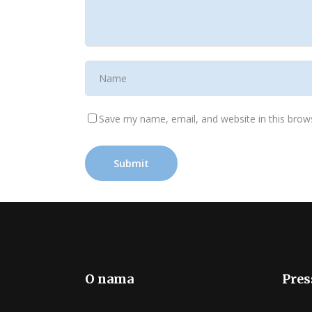
Save my name, email, and website in this brow
O nama
Pres