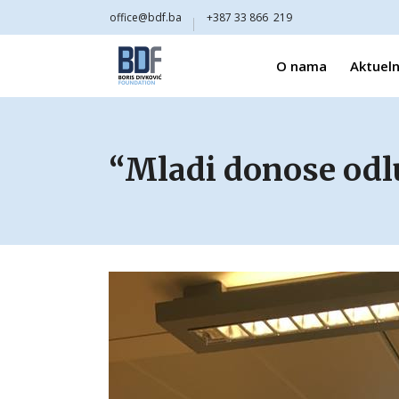
office@bdf.ba
+387 33 866 219
O nama
Aktueln
“Mladi donose odlu