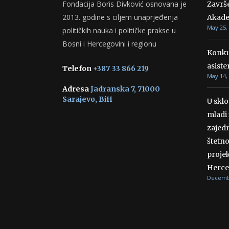
Fondacija Boris Divković osnovana je
Završ
2013. godine s ciljem unaprjeđenja
Akade
May 25,
političkih nauka i političke prakse u
Bosni i Hercegovini i regionu
Konku
asiste
Telefon
+387 33 866 219
May 14,
Adresa
Jadranska 7, 71000
Sarajevo, BiH
U skl
mladi 
zajedn
štetn
projek
Herce
Decembe