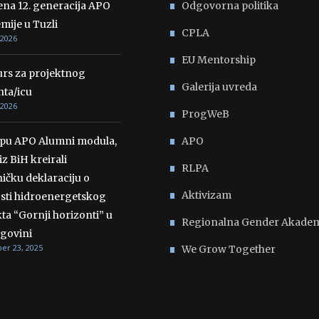
ena 12. generacija APO
Odgovorna politika
mije u Tuzli
CPLA
 2026
EU Mentorship
rs za projektnog
Galerija uvreda
nta/icu
 2026
ProgWeB
opu APO Alumni modula,
APO
iz BiH kreirali
RLPA
ičku deklaraciju o
Aktivizam
osti hidroenergetskog
ta “Gornji horizonti” u
Regionalna Gender Akadem
govini
r 23, 2025
We Grow Together