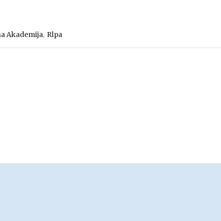
,
na Akademija
Rlpa