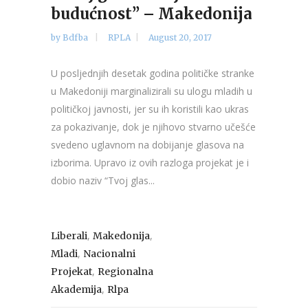
budućnost” – Makedonija
by
Bdfba
RPLA
August 20, 2017
U posljednjih desetak godina političke stranke
u Makedoniji marginalizirali su ulogu mladih u
političkoj javnosti, jer su ih koristili kao ukras
za pokazivanje, dok je njihovo stvarno učešće
svedeno uglavnom na dobijanje glasova na
izborima. Upravo iz ovih razloga projekat je i
dobio naziv “Tvoj glas...
,
,
Liberali
Makedonija
,
Mladi
Nacionalni
,
Projekat
Regionalna
,
Akademija
Rlpa