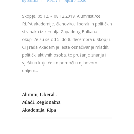
by
Bdfba
RPLA
April 7, 2020
Skopje, 05.12. – 08.12.2019. Alumnisti/ce
RLPA akademije, članovi/ce liberalnih političkih
stranaka iz zemalja Zapadnog Balkana
okupili/e su se od 5. do 8. decembra u Skopju.
Cilj rada Akademije jeste osnaživanje mladih,
politički aktivnih osoba, te pružanje znanja i
vještina koje će im pomoći u njihovom
daljem...
,
,
Alumni
Liberali
,
Mladi
Regionalna
,
Akademija
Rlpa