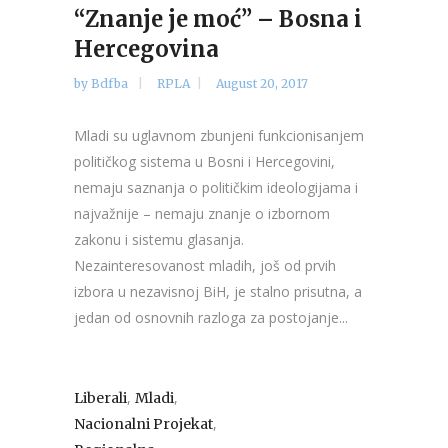
“Znanje je moć” – Bosna i
Hercegovina
by
Bdfba
RPLA
August 20, 2017
Mladi su uglavnom zbunjeni funkcionisanjem
političkog sistema u Bosni i Hercegovini,
nemaju saznanja o političkim ideologijama i
najvažnije – nemaju znanje o izbornom
zakonu i sistemu glasanja.
Nezainteresovanost mladih, još od prvih
izbora u nezavisnoj BiH, je stalno prisutna, a
jedan od osnovnih razloga za postojanje...
,
,
Liberali
Mladi
,
Nacionalni Projekat