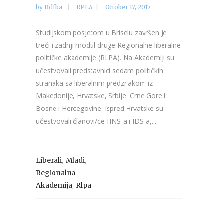
by
Bdfba
RPLA
October 17, 2017
Studijskom posjetom u Briselu završen je
treći i zadnji modul druge Regionalne liberalne
političke akademije (RLPA). Na Akademiji su
učestvovali predstavnici sedam političkih
stranaka sa liberalnim predznakom iz
Makedonije, Hrvatske, Srbije, Crne Gore i
Bosne i Hercegovine. Ispred Hrvatske su
učestvovali članovi/ce HNS-a i IDS-a,...
,
,
Liberali
Mladi
Regionalna
,
Akademija
Rlpa