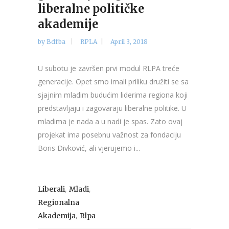
liberalne političke
akademije
by
Bdfba
RPLA
April 3, 2018
U subotu je završen prvi modul RLPA treće
generacije. Opet smo imali priliku družiti se sa
sjajnim mladim budućim liderima regiona koji
predstavljaju i zagovaraju liberalne politike. U
mladima je nada a u nadi je spas. Zato ovaj
projekat ima posebnu važnost za fondaciju
Boris Divković, ali vjerujemo i...
,
,
Liberali
Mladi
Regionalna
,
Akademija
Rlpa