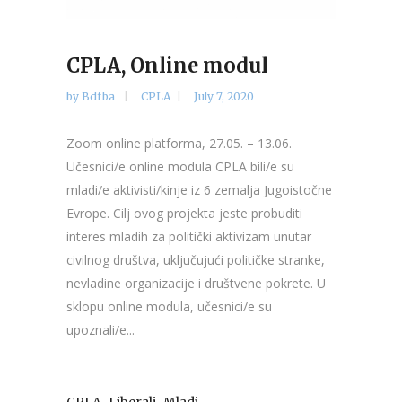
CPLA, Online modul
by
Bdfba
CPLA
July 7, 2020
Zoom online platforma, 27.05. – 13.06.
Učesnici/e online modula CPLA bili/e su
mladi/e aktivisti/kinje iz 6 zemalja Jugoistočne
Evrope. Cilj ovog projekta jeste probuditi
interes mladih za politički aktivizam unutar
civilnog društva, uključujući političke stranke,
nevladine organizacije i društvene pokrete. U
sklopu online modula, učesnici/e su
upoznali/e...
,
,
CPLA
Liberali
Mladi