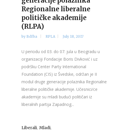
generacije polaznika
Regionalne liberalne
političke akademije
(RLPA)
by
Bdfba
RPLA
July 18, 2017
U periodu od 03. do 07. jula u Beogradu u
organizaciji Fondacije Boris Divković i uz
podršku Center Party International
Foundation (CIS) iz Švedske, održan je II
modul druge generacije polaznika Regionalne
liberalne političke akademije. Učesnici/ce
akademije su mladi budući političari iz
liberalnih partija Zapadnog...
,
,
Liberali
Mladi