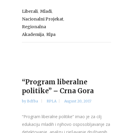
,
,
Liberali
Mladi
,
Nacionalni Projekat
Regionalna
,
Akademija
Rlpa
“Program liberalne
politike” – Crna Gora
by
Bdfba
RPLA
August 20, 2017
“Program liberalne politike” imao je za cilj
edukaciju mladih i njihovo osposobljavanje za
detektovanje, analizu i rješavanje društvenih