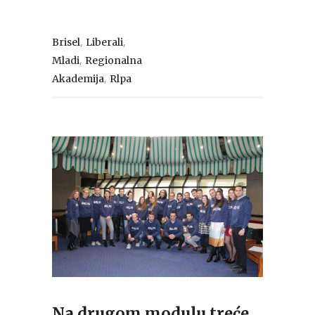
,
,
Brisel
Liberali
,
Mladi
Regionalna
,
Akademija
Rlpa
Na drugom modulu treće