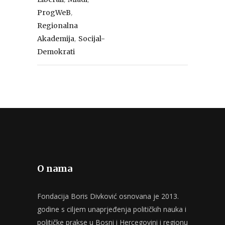
,
ProgWeB
Regionalna
,
Akademija
Socijal-
Demokrati
O nama
Fondacija Boris Divković osnovana je 2013.
godine s ciljem unaprjeđenja političkih nauka i
političke prakse u Bosni i Hercegovini i regionu