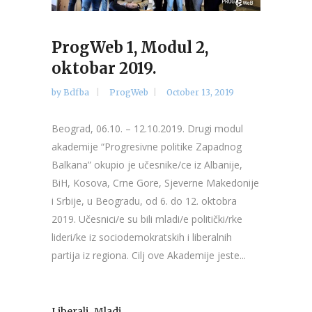
ProgWeb 1, Modul 2,
oktobar 2019.
by
Bdfba
ProgWeb
October 13, 2019
Beograd, 06.10. – 12.10.2019. Drugi modul
akademije “Progresivne politike Zapadnog
Balkana” okupio je učesnike/ce iz Albanije,
BiH, Kosova, Crne Gore, Sjeverne Makedonije
i Srbije, u Beogradu, od 6. do 12. oktobra
2019. Učesnici/e su bili mladi/e politički/rke
lideri/ke iz sociodemokratskih i liberalnih
partija iz regiona. Cilj ove Akademije jeste...
,
,
Liberali
Mladi