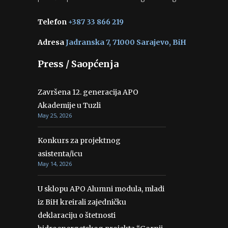
Telefon
+387 33 866 219
Adresa
Jadranska 7, 71000 Sarajevo, BiH
Press / Saopćenja
Završena 12. generacija APO
Akademije u Tuzli
May 25, 2026
Konkurs za projektnog
asistenta/icu
May 14, 2026
U sklopu APO Alumni modula, mladi
iz BiH kreirali zajedničku
deklaraciju o štetnosti