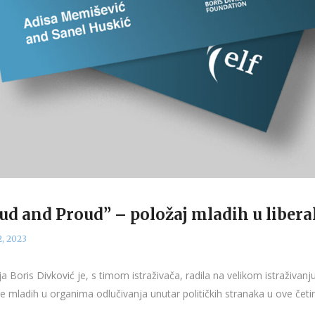
Loud and Proud” – položaj mladih u libe
, 2023
Boris Divković je, s timom istraživača, radila na velikom istraživanju
e mladih u organima odlučivanja unutar političkih stranaka u ove četiri 