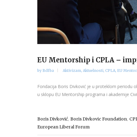
EU Mentorship i CPLA – impr
by
Bdfba
Aktivizam
,
Aktuelnosti
,
CPLA
,
EU Mentor
Fondacija Boris Divković je u proteklom periodu o
u sklopu EU Mentorship programa i akademije Civil 
,
,
Boris Divković
Boris Divkovic Foundation
CP
European Liberal Forum