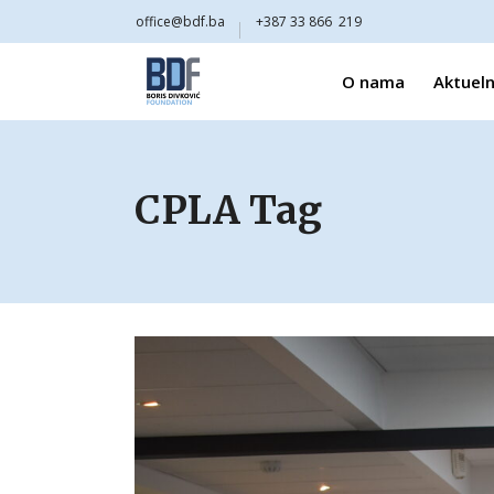
office@bdf.ba
+387 33 866 219
O nama
Aktueln
CPLA Tag