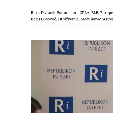
,
,
,
Boris Divkovic Foundation
CPLA
ELF
Europe
,
,
Boris Divković
Istraživanje
Međunarodni Proj