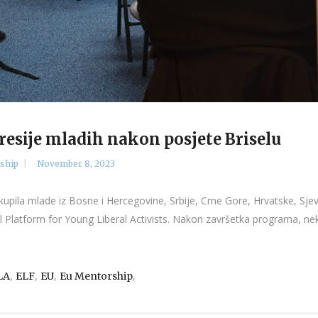
esije mladih nakon posjete Briselu
ship
November 8, 2023
kupila mlade iz Bosne i Hercegovine, Srbije, Crne Gore, Hrvatske, Sje
Platform for Young Liberal Activists. Nakon završetka programa, neki o
,
,
,
,
LA
ELF
EU
Eu Mentorship