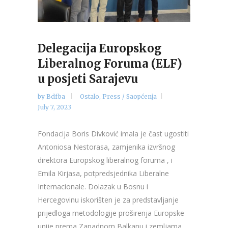
Delegacija Europskog
Liberalnog Foruma (ELF)
u posjeti Sarajevu
by
Bdfba
Ostalo
,
Press / Saopćenja
July 7, 2023
Fondacija Boris Divković imala je čast ugostiti
Antoniosa Nestorasa, zamjenika izvršnog
direktora Europskog liberalnog foruma , i
Emila Kirjasa, potpredsjednika Liberalne
Internacionale. Dolazak u Bosnu i
Hercegovinu iskorišten je za predstavljanje
prijedloga metodologije proširenja Europske
unije prema Zapadnom Balkanu i zemljama