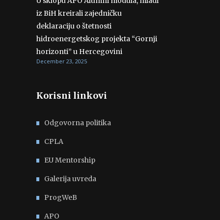
U sklopu APO Alumni modula, mladi
iz BiH kreirali zajedničku
deklaraciju o štetnosti
hidroenergetskog projekta “Gornji
horizonti” u Hercegovini
December 23, 2025
Korisni linkovi
Odgovorna politika
CPLA
EU Mentorship
Galerija uvreda
ProgWeB
APO