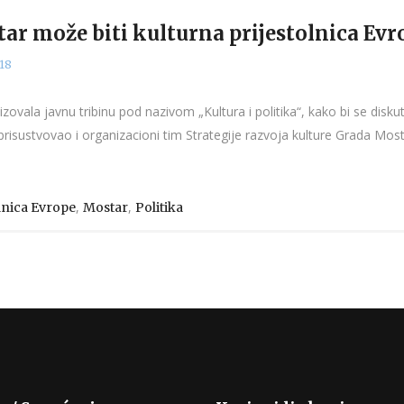
star može biti kulturna prijestolnica Ev
18
ovala javnu tribinu pod nazivom „Kultura i politika“, kako bi se diskut
 prisustvovao i organizacioni tim Strategije razvoja kulture Grada Mos
,
,
lnica Evrope
Mostar
Politika