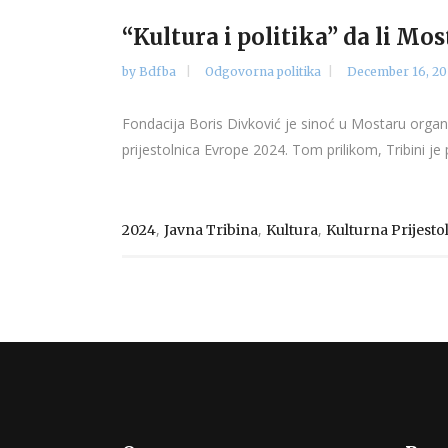
“Kultura i politika” da li Mo
by
Bdfba
Odgovorna politika
December 16, 20
Fondacija Boris Divković je sinoć u Mostaru organiz
prijestolnica Evrope 2024. Tom prilikom, Tribini je
,
,
,
2024
Javna Tribina
Kultura
Kulturna Prijesto