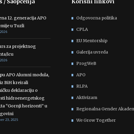
s / Saopćenja
Korisni linkovi
ena 12. generacija APO
Odgovorna politika
mije u Tuzli
CPLA
 2026
EU Mentorship
rs za projektnog
Galerija uvreda
nta/icu
 2026
ProgWeB
opu APO Alumni modula,
APO
iz BiH kreirali
RLPA
ičku deklaraciju o
Aktivizam
osti hidroenergetskog
ta “Gornji horizonti” u
Regionalna Gender Akadem
govini
r 23, 2025
We Grow Together