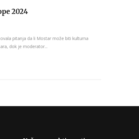
rope 2024
ovala pitanja da li Mostar može biti kulturna
tara, dok je moderator...