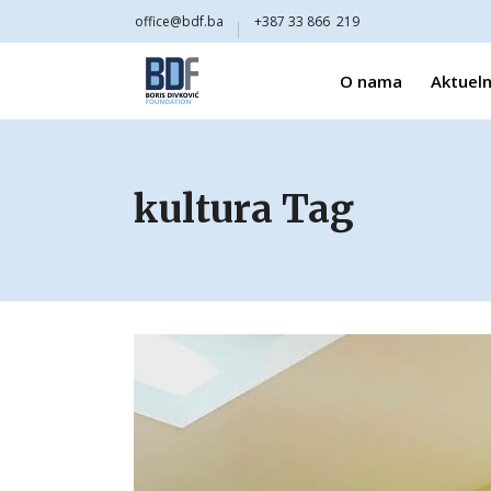
office@bdf.ba
+387 33 866 219
O nama
Aktueln
kultura Tag