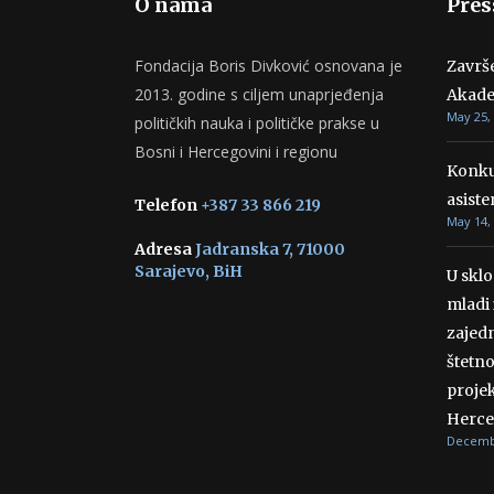
O nama
Pres
Fondacija Boris Divković osnovana je
Završ
2013. godine s ciljem unaprjeđenja
Akade
May 25,
političkih nauka i političke prakse u
Bosni i Hercegovini i regionu
Konku
asiste
Telefon
+387 33 866 219
May 14,
Adresa
Jadranska 7, 71000
Sarajevo, BiH
U skl
mladi 
zajedn
štetn
projek
Herce
Decembe