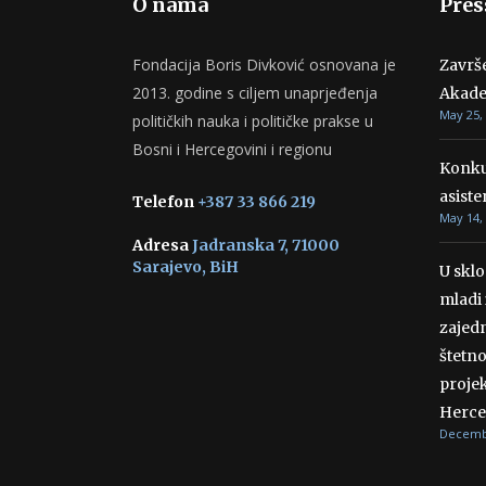
O nama
Pres
Fondacija Boris Divković osnovana je
Završ
2013. godine s ciljem unaprjeđenja
Akade
May 25,
političkih nauka i političke prakse u
Bosni i Hercegovini i regionu
Konku
asiste
Telefon
+387 33 866 219
May 14,
Adresa
Jadranska 7, 71000
Sarajevo, BiH
U skl
mladi 
zajedn
štetn
projek
Herce
Decembe