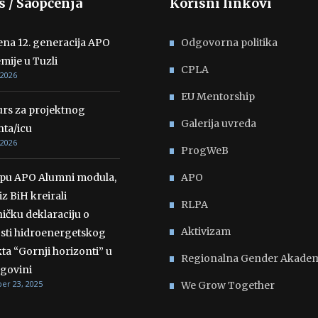
s / Saopćenja
Korisni linkovi
ena 12. generacija APO
Odgovorna politika
mije u Tuzli
CPLA
 2026
EU Mentorship
rs za projektnog
Galerija uvreda
nta/icu
 2026
ProgWeB
opu APO Alumni modula,
APO
iz BiH kreirali
RLPA
ičku deklaraciju o
Aktivizam
osti hidroenergetskog
ta “Gornji horizonti” u
Regionalna Gender Akadem
govini
r 23, 2025
We Grow Together