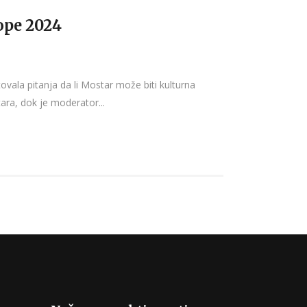
rope 2024
ovala pitanja da li Mostar može biti kulturna
tara, dok je moderator...