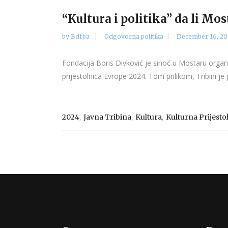
“Kultura i politika” da li Mo
by
Bdfba
Odgovorna politika
December 16, 20
Fondacija Boris Divković je sinoć u Mostaru organiz
prijestolnica Evrope 2024. Tom prilikom, Tribini je
,
,
,
2024
Javna Tribina
Kultura
Kulturna Prijesto