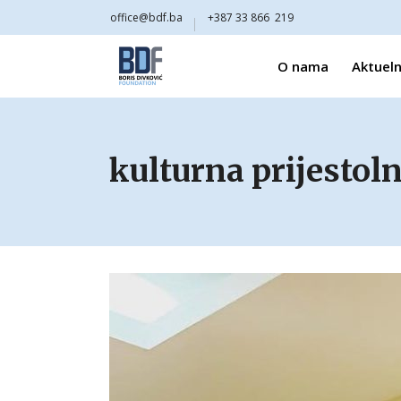
office@bdf.ba
+387 33 866 219
O nama
Aktueln
kulturna prijestol