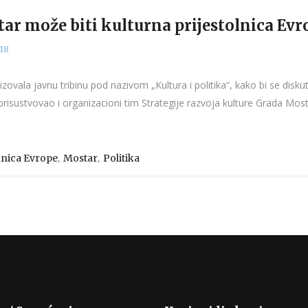
star može biti kulturna prijestolnica Ev
18
ovala javnu tribinu pod nazivom „Kultura i politika“, kako bi se diskut
 prisustvovao i organizacioni tim Strategije razvoja kulture Grada Mos
,
,
lnica Evrope
Mostar
Politika