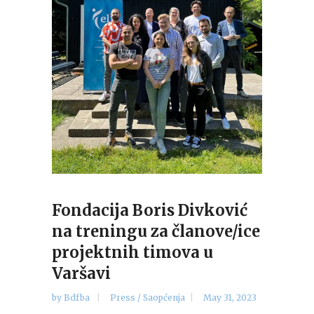
Fondacija Boris Divković
na treningu za članove/ice
projektnih timova u
Varšavi
by
Bdfba
Press / Saopćenja
May 31, 2023