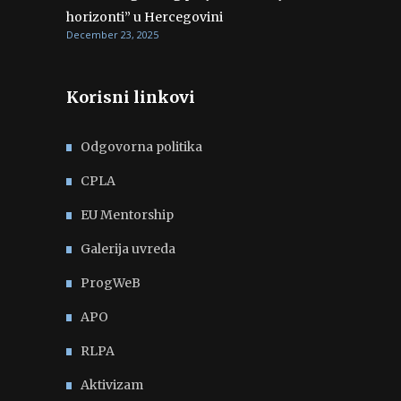
horizonti” u Hercegovini
December 23, 2025
Korisni linkovi
Odgovorna politika
CPLA
EU Mentorship
Galerija uvreda
ProgWeB
APO
RLPA
Aktivizam