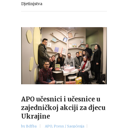
Djetinjstva
APO učesnici i učesnice u
zajedničkoj akciji za djecu
Ukrajine
by
Bdfba
APO
,
Press / Saopćenja