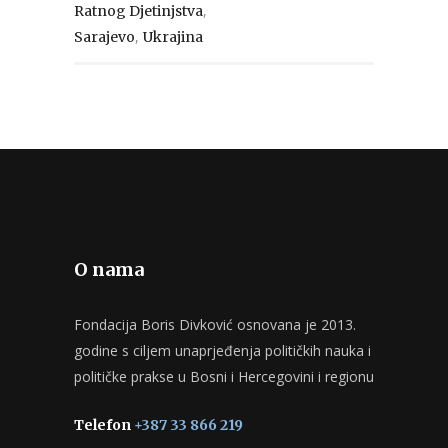
,
Ratnog Djetinjstva
,
Sarajevo
Ukrajina
O nama
Fondacija Boris Divković osnovana je 2013.
godine s ciljem unaprjeđenja političkih nauka i
političke prakse u Bosni i Hercegovini i regionu
Telefon
+387 33 866 219