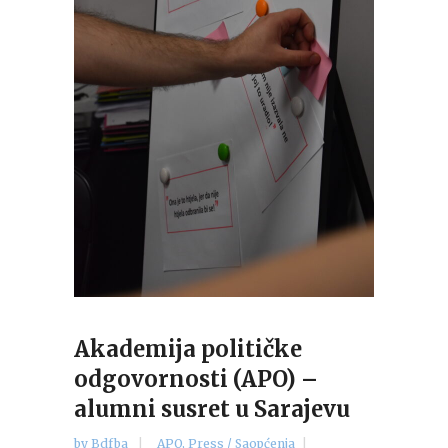
Akademija političke
odgovornosti (APO) –
alumni susret u Sarajevu
by
Bdfba
APO
,
Press / Saopćenja