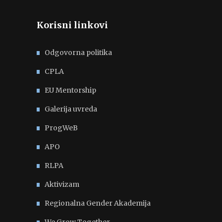
Korisni linkovi
Odgovorna politika
CPLA
EU Mentorship
Galerija uvreda
ProgWeB
APO
RLPA
Aktivizam
Regionalna Gender Akademija
We Grow Together