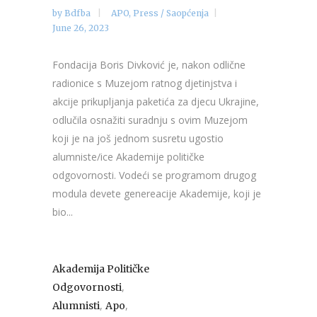
by
Bdfba
APO
,
Press / Saopćenja
June 26, 2023
Fondacija Boris Divković je, nakon odlične
radionice s Muzejom ratnog djetinjstva i
akcije prikupljanja paketića za djecu Ukrajine,
odlučila osnažiti suradnju s ovim Muzejom
koji je na još jednom susretu ugostio
alumniste/ice Akademije političke
odgovornosti. Vodeći se programom drugog
modula devete genereacije Akademije, koji je
bio...
Akademija Političke
,
Odgovornosti
,
,
Alumnisti
Apo