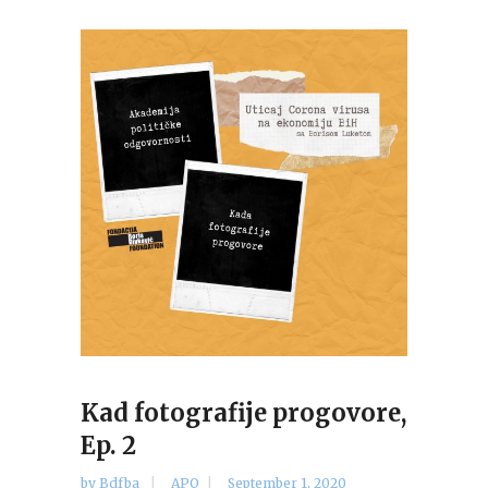
Kad fotografije progovore,
Ep. 2
by
Bdfba
APO
September 1, 2020