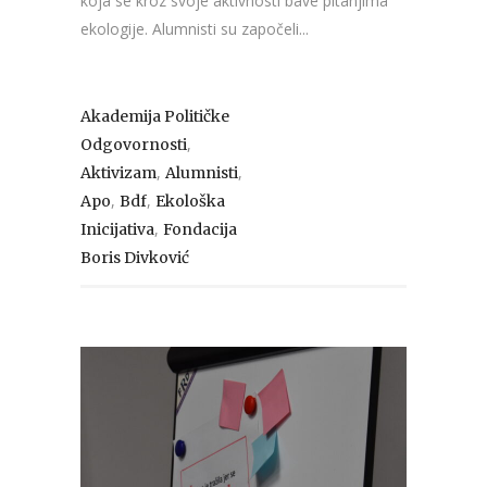
koja se kroz svoje aktivnosti bave pitanjima
ekologije. Alumnisti su započeli...
Akademija Političke
,
Odgovornosti
,
,
Aktivizam
Alumnisti
,
,
Apo
Bdf
Ekološka
,
Inicijativa
Fondacija
Boris Divković