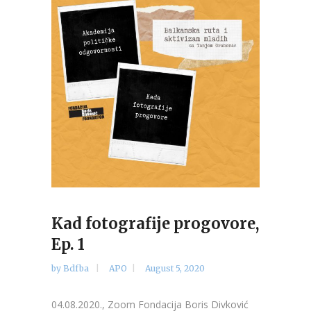
Kad fotografije progovore,
Ep. 1
by
Bdfba
APO
August 5, 2020
04.08.2020., Zoom Fondacija Boris Divković