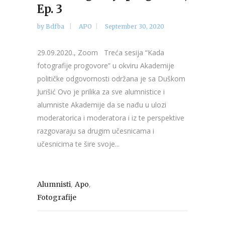
Ep. 3
by
Bdfba
APO
September 30, 2020
29.09.2020., Zoom Treća sesija “Kada
fotografije progovore” u okviru Akademije
političke odgovornosti održana je sa Duškom
Jurišić Ovo je prilika za sve alumnistice i
alumniste Akademije da se nađu u ulozi
moderatorica i moderatora i iz te perspektive
razgovaraju sa drugim učesnicama i
učesnicima te šire svoje...
,
,
Alumnisti
Apo
Fotografije