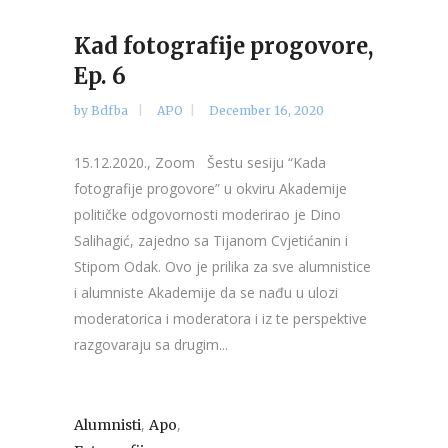
Kad fotografije progovore,
Ep. 6
by
Bdfba
APO
December 16, 2020
15.12.2020., Zoom Šestu sesiju “Kada
fotografije progovore” u okviru Akademije
političke odgovornosti moderirao je Dino
Salihagić, zajedno sa Tijanom Cvjetićanin i
Stipom Odak. Ovo je prilika za sve alumnistice
i alumniste Akademije da se nađu u ulozi
moderatorica i moderatora i iz te perspektive
razgovaraju sa drugim...
,
,
Alumnisti
Apo